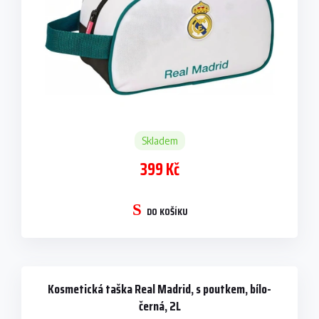
u
k
t
ů
Skladem
399 Kč
DO KOŠÍKU
Kosmetická taška Real Madrid, s poutkem, bílo-
černá, 2L