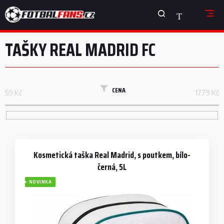
Přejít
NÁKUPNÍ
na
obsah
KOŠÍK
TAŠKY REAL MADRID FC
CENA
59
Kč
1779
Kč
V
ý
p
Kosmetická taška Real Madrid, s poutkem, bílo-
i
černá, 5L
s
NOVINKA
p
r
o
d