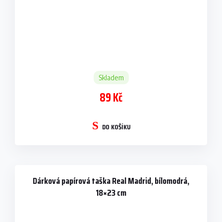
Skladem
89 Kč
DO KOŠÍKU
Dárková papírová taška Real Madrid, bílomodrá,
18×23 cm