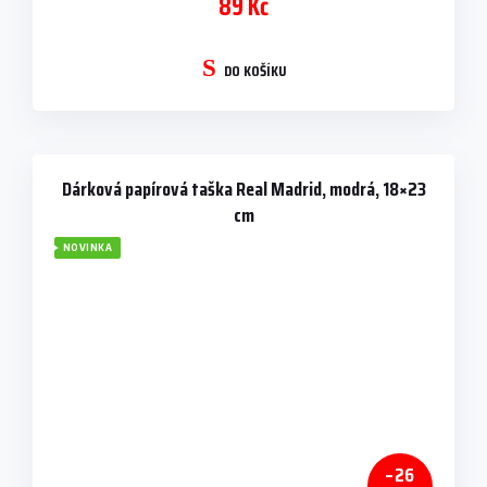
89 Kč
DO KOŠÍKU
Dárková papírová taška Real Madrid, modrá, 18×23
cm
NOVINKA
–26