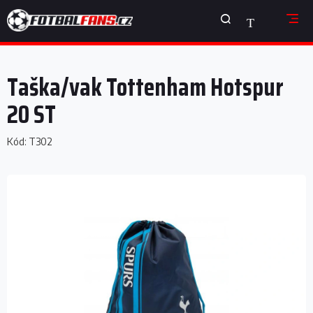
Přejít
NÁKUPNÍ
na
obsah
KOŠÍK
Taška/vak Tottenham Hotspur
20 ST
Kód:
T302