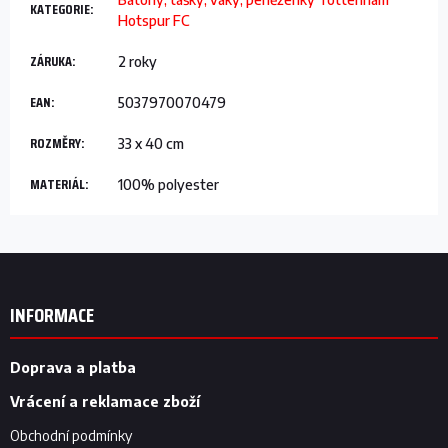
KATEGORIE
:
Hotspur FC
ZÁRUKA
:
2 roky
EAN
:
5037970070479
ROZMĚRY
:
33 x 40 cm
MATERIÁL
:
100% polyester
Z
á
p
INFORMACE
a
t
í
Doprava a platba
Vrácení a reklamace zboží
Obchodní podmínky