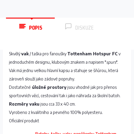
POPIS
DISKUZE
Skvělý
vak
/ taška pro fanoušky
Tottenham Hotspur FC
v
jednoduchém designu, klubovým znakem a napisem "
spurs
".
Vak má jednu velkou hlavní kapsu a stahuje se šňůrou, která
zároveň slouží jako zádové popruhy.
Dostatečné
úložné prostory
jsou vhodné jak pro přenos
sportovních věcí, cestování tak i jako náhrada za školní batoh.
Rozměry vaku
jsou cca 33 x 40 cm.
Vyrobeno z kvalitního a pevného 100% polyesteru.
Oficiální produkt
Batohy, tašky, vaky, peněženky Tottenham