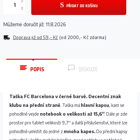
PŘIDAT DO KOŠÍKU
Můžeme doručit již:
11.8.2026
Doprava již od
59,- Kč
(od 2000,- Kč zdarma)
POPIS
DISKUZE
Taška FC Barcelona v černé barvě. Decentní znak
klubu na přední straně
. Taška má
hlavní kapsu
, kam se
pohodlně vejde
notebook o velikosti až 15,6''
. Dále je zde
prostor pro tablet velikosti 9,7'' a další příslušenství, které lze
pohodlně umístit do jedné z
mnoha kapes.
Do přední kapsy