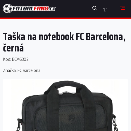
Přejít
NÁKUPNÍ
na
obsah
KOŠÍK
Taška na notebook FC Barcelona,
černá
Kód:
BCA6302
Značka:
FC Barcelona