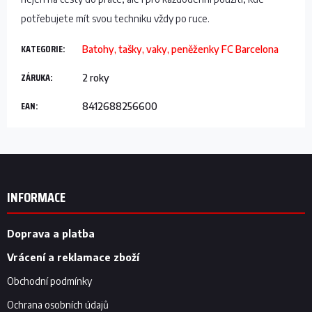
potřebujete mít svou techniku vždy po ruce.
KATEGORIE
:
Batohy, tašky, vaky, peněženky FC Barcelona
ZÁRUKA
:
2 roky
EAN
:
8412688256600
Z
á
p
INFORMACE
a
t
í
Doprava a platba
Vrácení a reklamace zboží
Obchodní podmínky
Ochrana osobních údajů