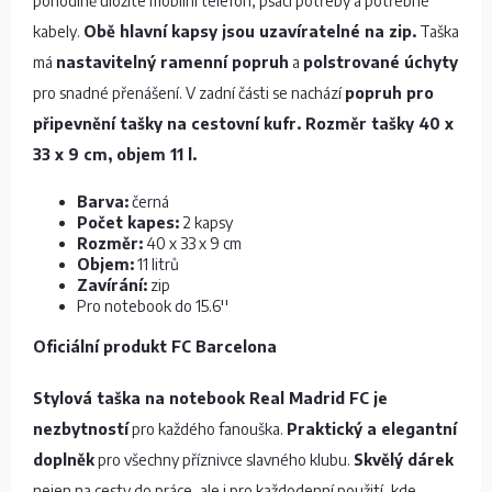
pohodlně uložíte mobilní telefon, psací potřeby a potřebné
kabely.
Obě hlavní kapsy jsou
uzavíratelné na zip.
Taška
má
nastavitelný ramenní popruh
a
polstrované úchyty
pro snadné přenášení. V zadní části se nachází
popruh pro
připevnění tašky na cestovní kufr. Rozměr tašky
40 x
33 x 9 cm,
objem 11 l.
Barva:
černá
Počet kapes:
2 kapsy
Rozměr:
40 x 33 x 9 cm
Objem:
11 litrů
Zavírání:
zip
Pro notebook do 15.6''
Oficiální produkt FC Barcelona
Stylová taška na notebook Real Madrid FC je
nezbytností
pro každého fanouška.
Praktický a elegantní
doplněk
pro všechny příznivce slavného klubu.
Skvělý dárek
nejen na cesty do práce, ale i pro každodenní použití, kde