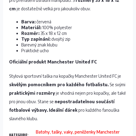
pro přenášení usnadní manipulaci. S
rozměry 35 x 18 x 12
cm
je dostatečně velká pro jakoukoliv obuv.
Barva:
červená
Materiál:
100% polyester
Rozměr:
35 x 18 x 12 cm
Typ zapínání:
dvojitý zip
Barevný znak klubu
Praktické ucho
Oficiální produkt Manchester United FC
Stylová sportovní taška na kopačky Manchester United FC je
skvělým pomocníkem pro každého fotbalistu.
Se svými
praktickými rozměry
je vhodná nejen pro kopačky, ale také
pro jinou obuv. Stane se
nepostradatelnou součástí
fotbalové výbavy.
Ideální dárek
pro každého fanouška
slavného klubu.
Batohy, tašky, vaky, peněženky Manchester
KATEGORIE
: