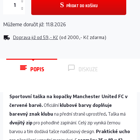
PŘIDAT DO KOŠÍKU
Můžeme doručit již:
11.8.2026
Doprava již od
59,- Kč
(od 2000,- Kč zdarma)
POPIS
DISKUZE
Sportovní taška na kopačky Manchester United FC v
červené barvě.
Oficiální
klubové barvy doplňuje
barevný znak klubu
na přední straně uprostřed
.
Taška má
dvojitý zip
pro pohodlné zapínání. Celý zip vyniká černou
barvou a tím dodává tašce nadčasový design.
Praktické ucho