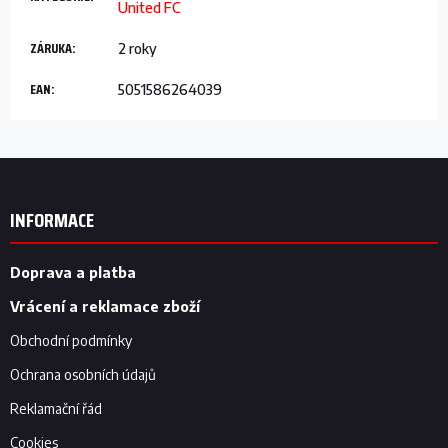
United FC
ZÁRUKA
:
2 roky
EAN
:
5051586264039
Z
á
p
INFORMACE
a
t
í
Doprava a platba
Vrácení a reklamace zboží
Obchodní podmínky
Ochrana osobních údajů
Reklamační řád
Cookies