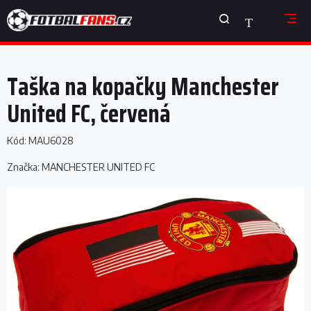
Přejít
NÁKUPNÍ
na
obsah
KOŠÍK
Taška na kopačky Manchester
United FC, červená
Kód:
MAU6028
Značka:
MANCHESTER UNITED FC