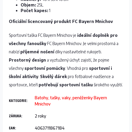
Objem:
25L
Počet kapes:
1
Oficiální licencovaný produkt FC Bayern Mnichov
Sportovní taška FC Bayern Mnichov je
ideální doplněk pro
všechny fanoušky
FC Bayern Mnichov. Je velmi prostorná a
nabízí
příjemné nošení
díky nastavitelné rukojeti.
Prostorný design
a vyztužený úchyt zajistí, že pojme
všechny
sportovní pomůcky
. Vhodná pro
sportovní i
školní aktivity
.
Skvělý dárek
pro fotbalové nadšence a
sportovce, kteří
potřebují sportovní tašku
širokého využití.
Batohy, tašky, vaky, peněženky Bayern
KATEGORIE
:
Mnichov
ZÁRUKA
:
2 roky
EAN
:
4063711867184