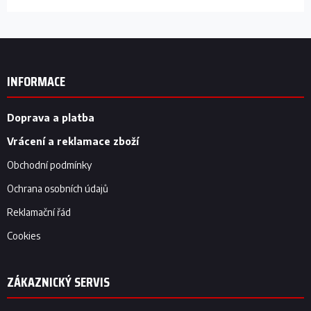
Z
á
p
INFORMACE
a
t
í
Doprava a platba
Vrácení a reklamace zboží
Obchodní podmínky
Ochrana osobních údajů
Reklamační řád
Cookies