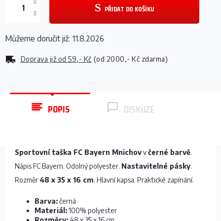
PŘIDAT DO KOŠÍKU
Můžeme doručit již:
11.8.2026
Doprava již od
59,- Kč
(od 2000,- Kč zdarma)
POPIS
DISKUZE
Sportovní taška FC Bayern Mnichov
v
černé barvě
.
Nápis FC Bayern. Odolný polyester.
Nastavitelné pásky
.
Rozměr
48 x 35 x 16 cm
. Hlavní kapsa. Praktické zapínání.
Barva:
černá
Materiál:
100% polyester
Rozměry:
48 x 35 x 16 cm