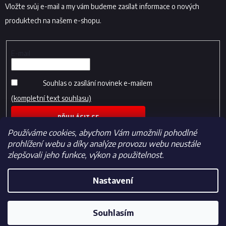
Vložte svůj e-mail a my vám budeme zasílat informace o nových
produktech na našem e-shopu.
E-mail
Souhlas o zasílání novinek e-mailem
(kompletní text souhlasu)
PŘIHLÁSIT SE
Používáme cookies, abychom Vám umožnili pohodlné
prohlížení webu a díky analýze provozu webu neustále
zlepšovali jeho funkce, výkon a použitelnost.
Nastavení
Vytvořil Shoptet
Souhlasím
Copyright 2026
Fotbalfans.cz
. Všechna práva vyhrazena.