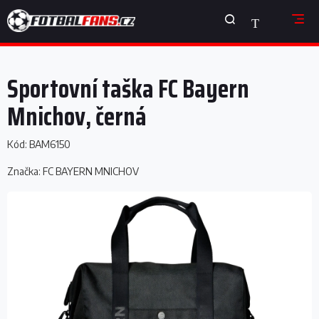
Přejít
NÁKUPNÍ
na
obsah
KOŠÍK
Sportovní taška FC Bayern
Mnichov, černá
Kód:
BAM6150
Značka:
FC BAYERN MNICHOV