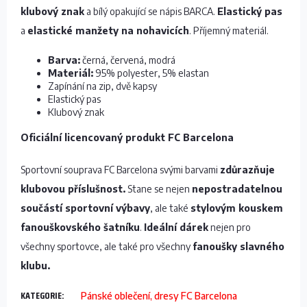
klubový znak
a bílý opakující se nápis BARCA.
Elastický pas
a
elastické manžety na nohavicích
. Příjemný materiál.
Barva:
černá, červená, modrá
Materiál:
95% polyester, 5% elastan
Zapínání na zip, dvě kapsy
Elastický pas
Klubový znak
Oficiální licencovaný produkt FC Barcelona
Sportovní souprava FC Barcelona svými barvami
zdůrazňuje
klubovou příslušnost.
Stane se nejen
nepostradatelnou
součástí sportovní výbavy
, ale také
stylovým kouskem
fanouškovského šatníku
.
Ideální dárek
nejen pro
všechny sportovce, ale také pro všechny
fanoušky slavného
klubu.
KATEGORIE
:
Pánské oblečení, dresy FC Barcelona