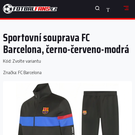
Přejít
NÁKUPNÍ
na
obsah
KOŠÍK
Sportovní souprava FC
Barcelona, černo-červeno-modrá
Kód:
Zvolte variantu
Značka:
FC Barcelona