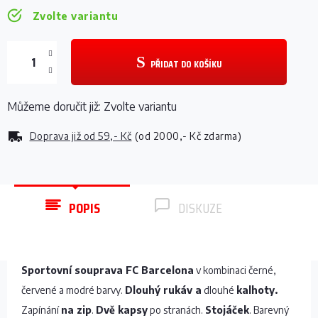
Zvolte variantu
PŘIDAT DO KOŠÍKU
Můžeme doručit již:
Zvolte variantu
Doprava již od
59,- Kč
(od 2000,- Kč zdarma)
POPIS
DISKUZE
Sportovní souprava FC Barcelona
v kombinaci černé,
červené a modré barvy.
Dlouhý rukáv a
dlouhé
kalhoty.
Zapínání
na zip
.
Dvě kapsy
po stranách.
Stojáček
. Barevný