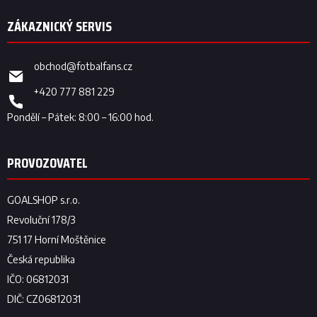
obchod
@
fotbalfans.cz
+420 777 881 229