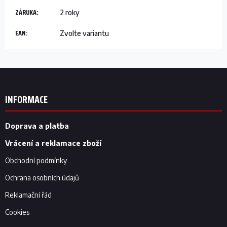
ZÁRUKA
:
2 roky
EAN
:
Zvolte variantu
Z
á
p
INFORMACE
a
t
í
Doprava a platba
Vrácení a reklamace zboží
Obchodní podmínky
Ochrana osobních údajů
Reklamační řád
Cookies