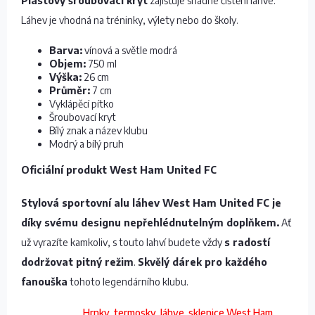
Plastový šroubovací kryt
zajišťuje snadné čištění láhve.
Láhev je vhodná na tréninky, výlety nebo do školy.
Barva:
vínová a světle modrá
Objem:
750 ml
Výška:
26 cm
Průměr:
7 cm
Vyklápěcí pítko
Šroubovací kryt
Bílý znak a název klubu
Modrý a bílý pruh
Oficiální produkt West Ham United FC
Stylová sportovní alu láhev West Ham United FC je
díky svému designu nepřehlédnutelným doplňkem.
Ať
už vyrazíte kamkoliv, s touto lahví budete vždy
s radostí
dodržovat pitný režim
.
Skvělý dárek pro každého
fanouška
tohoto legendárního klubu.
Hrnky, termosky, láhve, sklenice West Ham