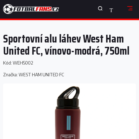
Přejít
NÁKUPNÍ
na
obsah
KOŠÍK
Sportovní alu láhev West Ham
United FC, vínovo-modrá, 750ml
Kód:
WEH5002
Značka:
WEST HAM UNITED FC