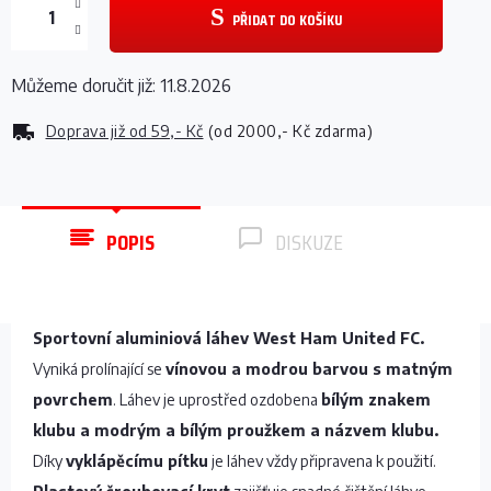
PŘIDAT DO KOŠÍKU
Můžeme doručit již:
11.8.2026
Doprava již od
59,- Kč
(od 2000,- Kč zdarma)
POPIS
DISKUZE
Sportovní aluminiová láhev West Ham United FC.
Vyniká prolínající se
vínovou a modrou barvou s matným
povrchem
. Láhev je uprostřed ozdobena
bílým znakem
klubu a modrým a bílým proužkem a názvem klubu.
Díky
vyklápěcímu pítku
je láhev vždy připravena k použití.