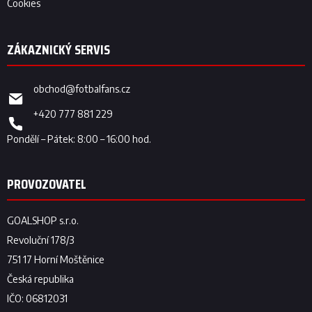
Cookies
obchod
@
fotbalfans.cz
+420 777 881 229