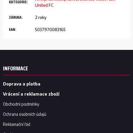
KATEGORIE
:
United FC
ZÁRUKA
:
2 roky
EAN
:
5037970083165
Z
á
p
INFORMACE
a
t
í
Doprava a platba
Vrácení a reklamace zboží
Obchodní podmínky
Ochrana osobních údajů
Reklamační řád