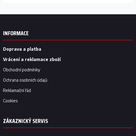
Z
á
p
INFORMACE
a
t
í
Doprava a platba
Vrácení a reklamace zboží
Obchodní podmínky
Ochrana osobních údajů
Reklamační řád
Cookies