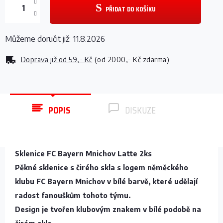
PŘIDAT DO KOŠÍKU
Můžeme doručit již:
11.8.2026
Doprava již od
59,- Kč
(od 2000,- Kč zdarma)
POPIS
DISKUZE
Sklenice FC Bayern Mnichov Latte 2ks
Pěkné sklenice s čirého skla s logem něměckého
klubu FC Bayern Mnichov v bílé barvě, které udělají
radost fanouškům tohoto týmu.
Design je tvořen klubovým znakem v bílé podobě na