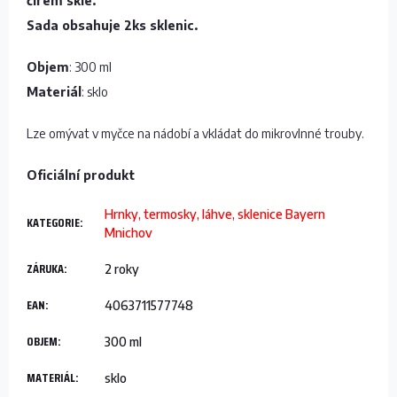
čirém skle.
Sada obsahuje 2ks sklenic.
Objem
: 300 ml
Materiál
: sklo
Lze omývat v myčce na nádobí a vkládat do mikrovlnné trouby.
​Oficiální produkt
Hrnky, termosky, láhve, sklenice Bayern
KATEGORIE
:
Mnichov
ZÁRUKA
:
2 roky
EAN
:
4063711577748
OBJEM
:
300 ml
MATERIÁL
:
sklo