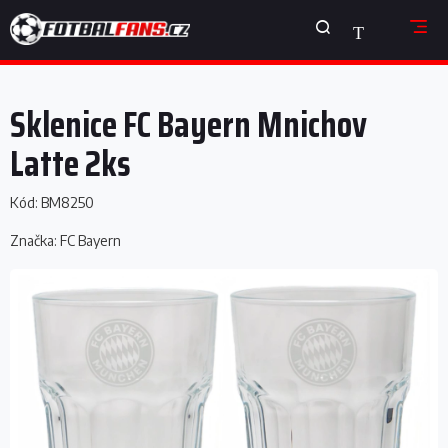
Přejít
NÁKUPNÍ
na
obsah
KOŠÍK
Sklenice FC Bayern Mnichov
Latte 2ks
Kód:
BM8250
Značka:
FC Bayern