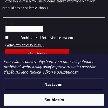
Vložte svůj e-mail a my vám budeme zasílat informace o nových
produktech na našem e-shopu.
E-mail
Souhlas o zasílání novinek e-mailem
(kompletní text souhlasu)
PŘIHLÁSIT SE
Používáme cookies, abychom Vám umožnili pohodlné
prohlížení webu a díky analýze provozu webu neustále
zlepšovali jeho funkce, výkon a použitelnost.
Nastavení
Vytvořil Shoptet
Souhlasím
Copyright 2026
Fotbalfans.cz
. Všechna práva vyhrazena.