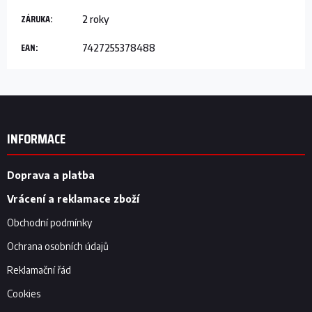
ZÁRUKA
:
2 roky
EAN
:
7427255378488
Z
á
p
INFORMACE
a
t
í
Doprava a platba
Vrácení a reklamace zboží
Obchodní podmínky
Ochrana osobních údajů
Reklamační řád
Cookies