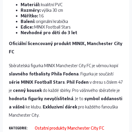
Materiál:
kvalitní PVC
Rozměry:
výška 30 cm
Měřítko:
1:6
Balení:
originální krabička
Edice:
MINIX Football Stars
Nevhodné pro děti do 3 let
Oficiální licencovaný produkt MINIX, Manchester City
FC
Sběratelská figurka MINIX Manchester City FC je věrnou kopií
slavného fotbalisty Phila Fodena
. Figurka je součástí
série MINIX Football Stars
.
Phil Foden
v dresu s číslem 47
je
cenný kousek
do každé sbírky. Pro vášnivého sběratele je
hodnota figurky nevyčíslitelná
. Je to
symbol oddanosti
a vášně
ke klubu.
Exkluzivní dárek
pro každého fanouška
Manchester City.
KATEGORIE
:
Ostatní produkty Manchester City FC