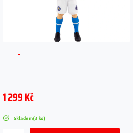
1 299 Kč
Měrná
cena:
Skladem
(3 ks)