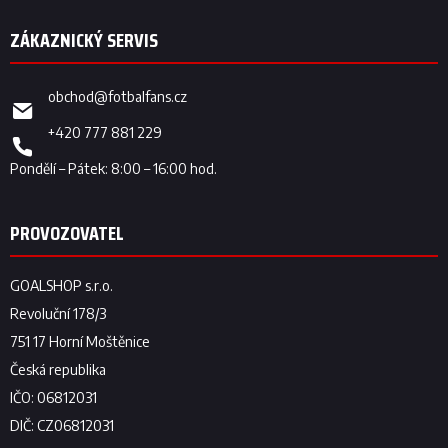
obchod
@
fotbalfans.cz
+420 777 881 229