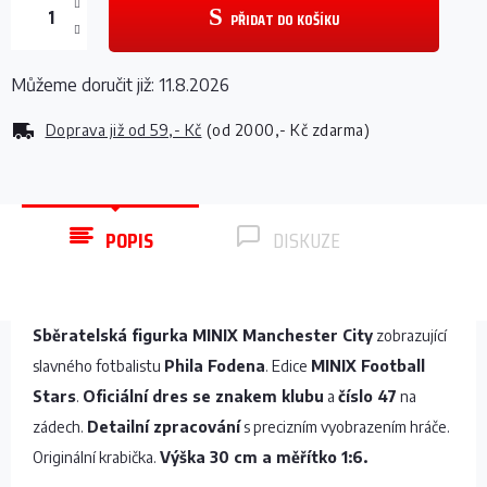
PŘIDAT DO KOŠÍKU
Můžeme doručit již:
11.8.2026
Doprava již od
59,- Kč
(od 2000,- Kč zdarma)
POPIS
DISKUZE
Sběratelská figurka MINIX Manchester City
zobrazující
slavného fotbalistu
Phila Fodena
. Edice
MINIX Football
Stars
.
Oficiální dres se znakem klubu
a
číslo 47
na
zádech.
Detailní zpracování
s precizním vyobrazením hráče.
Originální krabička.
Výška 30 cm a měřítko 1:6.