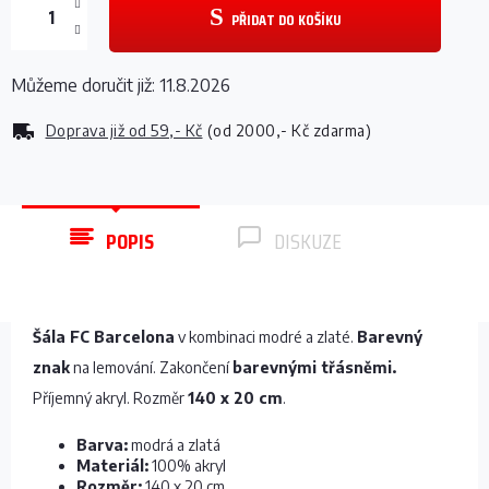
PŘIDAT DO KOŠÍKU
Můžeme doručit již:
11.8.2026
Doprava již od
59,- Kč
(od 2000,- Kč zdarma)
POPIS
DISKUZE
Šála FC Barcelona
v kombinaci modré a zlaté.
Barevný
znak
na lemování. Zakončení
barevnými třásněmi.
Příjemný akryl. Rozměr
140 x 20 cm
.
Barva:
modrá a zlatá
Materiál:
100% akryl
Rozměr:
140 x 20 cm