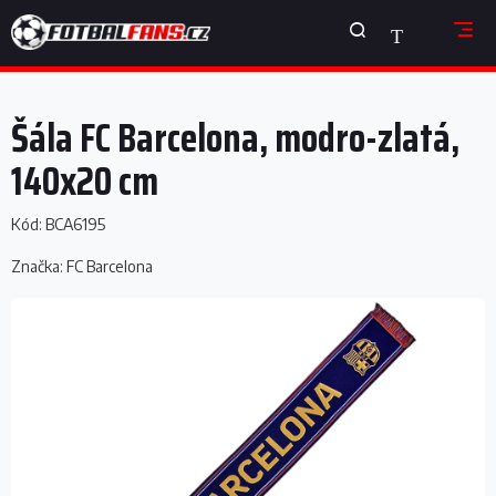
Přejít
NÁKUPNÍ
na
obsah
KOŠÍK
Šála FC Barcelona, modro-zlatá,
140x20 cm
Kód:
BCA6195
Značka:
FC Barcelona