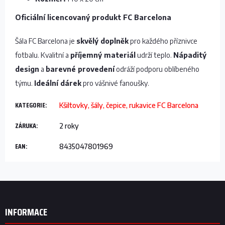
Oficiální licencovaný produkt FC Barcelona
Šála FC Barcelona je
skvělý doplněk
pro každého příznivce
fotbalu. Kvalitní a
příjemný materiál
udrží teplo.
Nápaditý
design
a
barevné provedení
odráží podporu oblíbeného
týmu.
Ideální dárek
pro vášnivé fanoušky.
KATEGORIE
:
Kšiltovky, šály, čepice, rukavice FC Barcelona
ZÁRUKA
:
2 roky
EAN
:
8435047801969
Z
á
p
INFORMACE
a