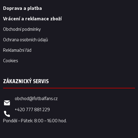
t
í
Doprava a platba
Vrácení a reklamace zboží
Obchodní podmínky
Ochrana osobních údajů
Reklamační řád
Cookies
obchod
@
fotbalfans.cz
+420 777 881 229