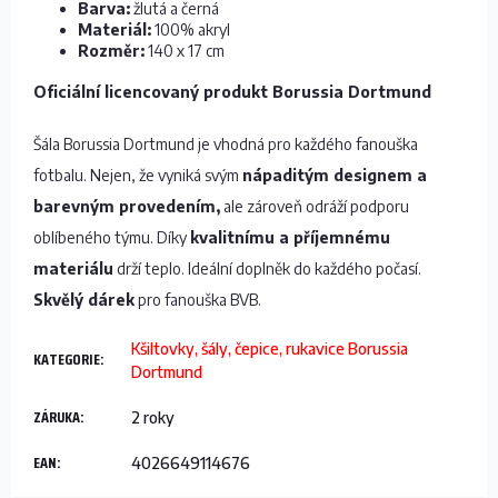
Barva:
žlutá a černá
Materiál:
100% akryl
Rozměr:
140 x 17 cm
Oficiální licencovaný produkt Borussia Dortmund
Šála Borussia Dortmund je vhodná pro každého fanouška
fotbalu. Nejen, že vyniká svým
nápaditým designem a
barevným provedením,
ale zároveň odráží podporu
oblíbeného týmu. Díky
kvalitnímu a příjemnému
materiálu
drží teplo. Ideální doplněk do každého počasí.
Skvělý dárek
pro fanouška BVB.
Kšiltovky, šály, čepice, rukavice Borussia
KATEGORIE
:
Dortmund
ZÁRUKA
:
2 roky
EAN
:
4026649114676