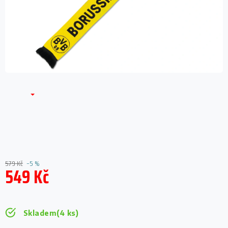
579 Kč
–5 %
549 Kč
Měrná
cena:
Skladem
(4 ks)