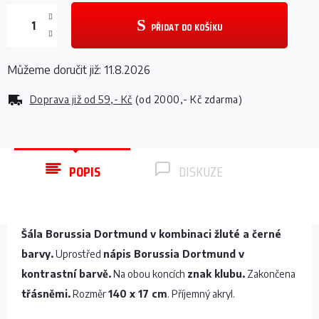
PŘIDAT DO KOŠÍKU
Můžeme doručit již:
11.8.2026
Doprava již od
59,- Kč
(od 2000,- Kč zdarma)
POPIS
DISKUZE
Šála Borussia Dortmund v kombinaci žluté a černé
barvy.
Uprostřed
nápis Borussia Dortmund v
kontrastní barvě.
Na obou koncích
znak klubu.
Zakončena
třásněmi.
Rozměr
140 x 17 cm
. Příjemný akryl.