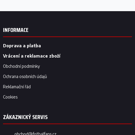
Z
á
p
INFORMACE
a
t
í
Doprava a platba
Vrácení a reklamace zboží
Obchodní podmínky
Ochrana osobních údajů
Reklamační řád
Cookies
obchod
@
fotbalfans.cz