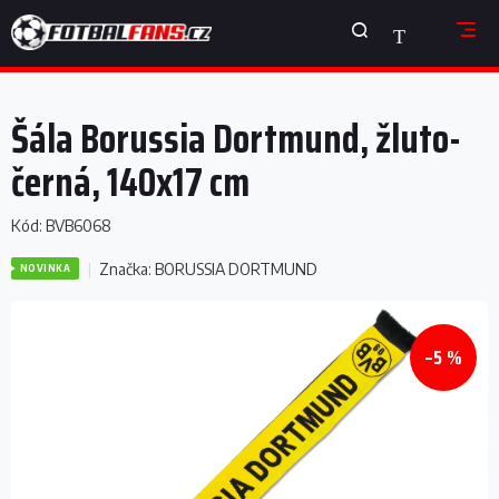
Přejít
NÁKUPNÍ
na
obsah
KOŠÍK
Šála Borussia Dortmund, žluto-
černá, 140x17 cm
Kód:
BVB6068
Značka:
BORUSSIA DORTMUND
NOVINKA
–5 %