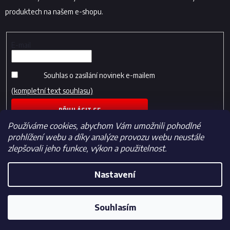
produktech na našem e-shopu.
E-mail
Souhlas o zasílání novinek e-mailem
(kompletní text souhlasu)
PŘIHLÁSIT SE
Používáme cookies, abychom Vám umožnili pohodlné
prohlížení webu a díky analýze provozu webu neustále
zlepšovali jeho funkce, výkon a použitelnost.
Nastavení
Vytvořil Shoptet
Souhlasím
Copyright 2026
Fotbalfans.cz
. Všechna práva vyhrazena.