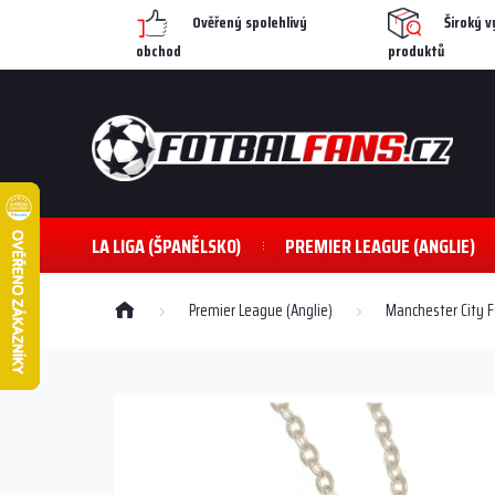
Přejít
Ověřený spolehlivý
Široký v
na
obchod
produktů
obsah
LA LIGA (ŠPANĚLSKO)
PREMIER LEAGUE (ANGLIE)
Domů
Premier League (Anglie)
Manchester City F