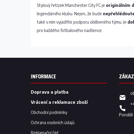
Stylový řetízek Manchester City FC je
originálním
legendárního klubu. Nejen, že bude
nepřehlédnut
také s ním vyjádříte podporu oblíbeného týmu. Je
do
pro každého fotbalového nadšence.
Z
á
p
INFORMACE
a
t
í
Doprava a platba
o
Vrácení a reklamace zboží
+
Obchodní podmínky
Ochrana osobních údajů
Reklamační řád