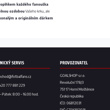
 doplňkem každého fanouška
elnou ozdobou
Vašeho krku, ale
konalým a originálním dárkem
bchod
@
fotbalfans.cz
420 777 881 229