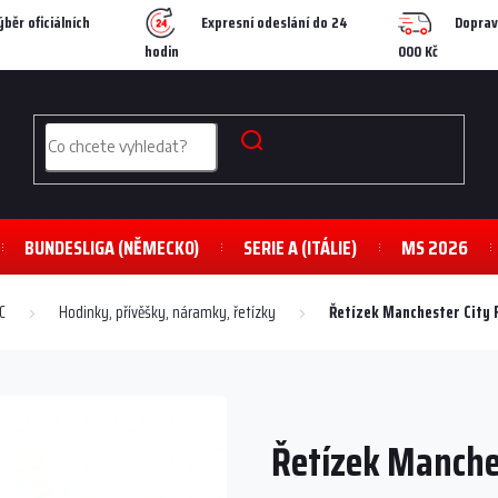
ýběr oficiálních
Expresní odeslání do 24
Doprav
hodin
000 Kč
BUNDESLIGA (NĚMECKO)
SERIE A (ITÁLIE)
MS 2026
C
Hodinky, přívěšky, náramky, řetízky
Řetízek Manchester City F
Řetízek Manches