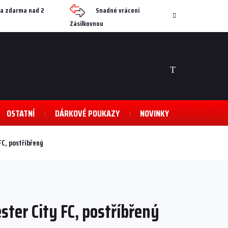
a zdarma nad 2
Snadné vrácení
Zásilkovnou
NÁKUPNÍ
KOŠÍK
OSTATNÍ
DÁRKOVÉ POUKAZY
NOVINKY
C, postříbřený
ter City FC, postříbřený