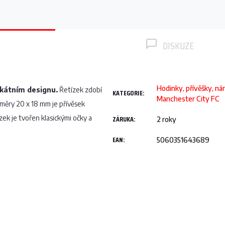
DISKUZE
Hodinky, přívěšky, ná
ikátním designu.
Řetízek zdobí
KATEGORIE
:
Manchester City FC
měry 20 x 18 mm je přívěsek
ek je tvořen klasickými očky a
ZÁRUKA
:
2 roky
EAN
:
5060351643689