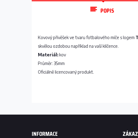
POPIS
Kovový přívěšek ve tvaru fotbalového míče s logem
skvělou ozdobou například na vaší klíčence.
Materiál:
kov
Průměr: 35mm
​Oficiálně licencovaný produkt.
Z
á
p
INFORMACE