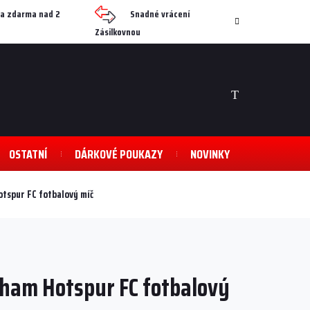
a zdarma nad 2
Snadné vrácení
Zásilkovnou
NÁKUPNÍ
KOŠÍK
OSTATNÍ
DÁRKOVÉ POUKAZY
NOVINKY
tspur FC fotbalový míč
nham Hotspur FC fotbalový