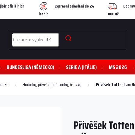
ýběr oficiálních
Expresní odeslání do 24
Doprav
hodin
000 Kč
BUNDESLIGA (NĚMECKO)
SERIE A (ITÁLIE)
MS 2026
ur FC
Hodinky, přívěšky, náramky, řetízky
Přívěšek Tottenham Ho
Přívěšek Totte