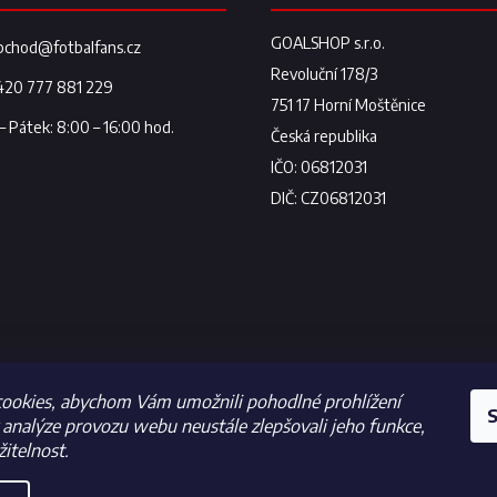
bchod
@
fotbalfans.cz
420 777 881 229
ookies, abychom Vám umožnili pohodlné prohlížení
S
analýze provozu webu neustále zlepšovali jeho funkce,
itelnost.