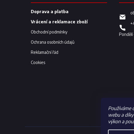
a
t
í
Doprava a platba
o
Vrácení a reklamace zboží
+
Obchodní podmínky
Ochrana osobních údajů
Reklamační řád
Cookies
Používáme c
webu a díky 
výkon a použ