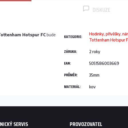
DISKUZE
Hodinky, přívěšky, ná
Tottenham Hotspur FC
bude
KATEGORIE
:
Tottenham Hotspur 
ZÁRUKA
:
2 roky
EAN
:
5051586003669
PRŮMĚR
:
35mm
MATERIÁL
:
kov