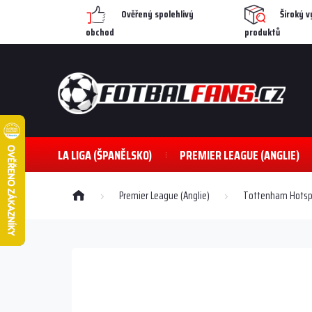
Přejít
Ověřený spolehlivý
Široký v
na
obchod
produktů
obsah
LA LIGA (ŠPANĚLSKO)
PREMIER LEAGUE (ANGLIE)
Domů
Premier League (Anglie)
Tottenham Hotsp