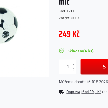
míč
Kód:
T213
Značka:
OUKY
249 Kč
Měrná
cena:
Skladem
(4 ks)
Můžeme doručit již:
10.8.2026
Doprava již od
59,- Kč
(od