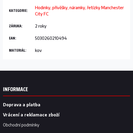
Hodinky, přívěšky, náramky, řetízky Manchester
KATEGORIE
:
City FC
ZÁRUKA
:
2 roky
EAN
:
5030260210494
MATERIÁL
:
kov
Z
á
p
INFORMACE
a
t
í
Doprava a platba
Vrácení a reklamace zboží
Obchodní podmínky