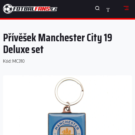
Přejít
NÁKUPNÍ
na
obsah
KOŠÍK
Přívěšek Manchester City 19
Deluxe set
Kód:
MC310