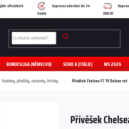
ýběr oficiálních
Expresní odeslání do 24
Doprav
hodin
000 Kč
BUNDESLIGA (NĚMECKO)
SERIE A (ITÁLIE)
MS 2026
Hodinky, přívěšky, náramky, řetízky
Přívěšek Chelsea FC 19 Deluxe set
Přívěšek Chelse