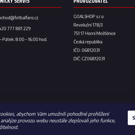
bchod
@
fotbalfans.cz
420 777 881 229
ookies, abychom Vám umožnili pohodlné prohlížení
S
analýze provozu webu neustále zlepšovali jeho funkce,
itelnost.