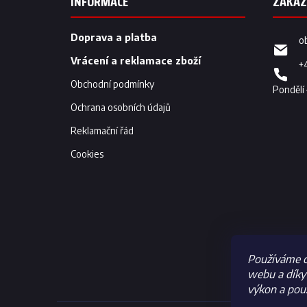
INFORMACE
a
t
í
Doprava a platba
o
Vrácení a reklamace zboží
+
Obchodní podmínky
Ochrana osobních údajů
Reklamační řád
Cookies
Používáme c
webu a díky 
výkon a použ