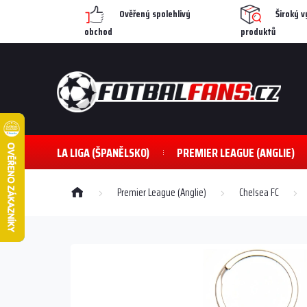
Přejít
Ověřený spolehlivý
Široký v
na
obchod
produktů
obsah
LA LIGA (ŠPANĚLSKO)
PREMIER LEAGUE (ANGLIE)
Domů
Premier League (Anglie)
Chelsea FC