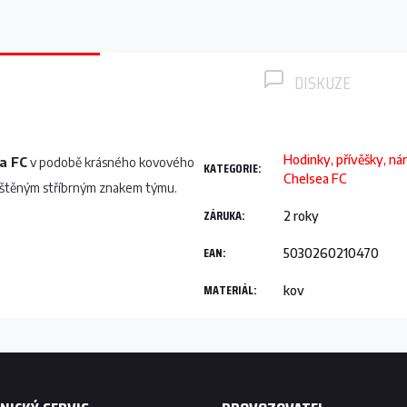
DISKUZE
Hodinky, přívěšky, ná
a FC
v podobě krásného kovového
KATEGORIE
:
Chelsea FC
ištěným stříbrným znakem týmu.
ZÁRUKA
:
2 roky
EAN
:
5030260210470
MATERIÁL
:
kov