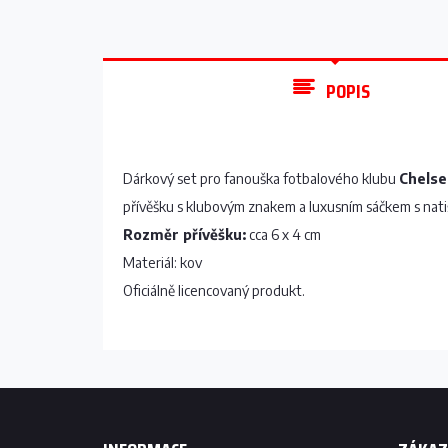
POPIS
Dárkový set pro fanouška fotbalového klubu
Chelse
přívěšku s klubovým znakem a luxusním sáčkem s nat
Rozměr přívěšku:
cca 6 x 4 cm
Materiál: kov
Oficiálně licencovaný produkt.
Z
á
p