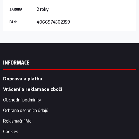
ZÁRUKA
:
2 roky
EAN
:
4066974502359
Z
á
p
INFORMACE
a
t
í
Doprava a platba
Vrácení a reklamace zboží
Obchodní podmínky
Ochrana osobních údajů
Reklamační řád
Cookies