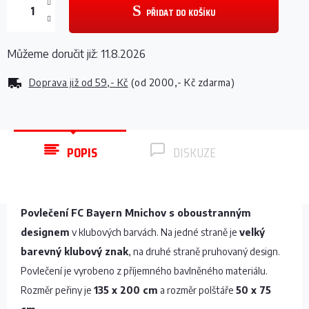
PŘIDAT DO KOŠÍKU
Můžeme doručit již:
11.8.2026
Doprava již od
59,- Kč
(od 2000,- Kč zdarma)
POPIS
DISKUZE
Povlečení FC Bayern Mnichov s oboustranným
designem
v klubových barvách. Na jedné straně je
velký
barevný klubový znak
, na druhé straně pruhovaný design.
Povlečení je vyrobeno z příjemného bavlněného materiálu.
Rozměr peřiny je
135 x 200 cm
a rozměr polštáře
50 x 75