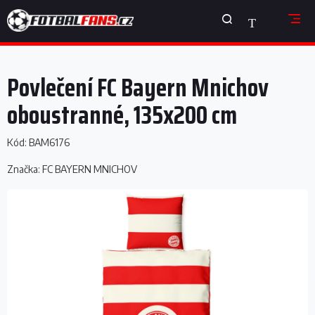
Přejít
NÁKUPNÍ
na
obsah
KOŠÍK
Povlečení FC Bayern Mnichov
oboustranné, 135x200 cm
Kód:
BAM6176
Značka:
FC BAYERN MNICHOV