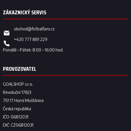
obchod
@
fotbalfans.cz
+420 777 881 229