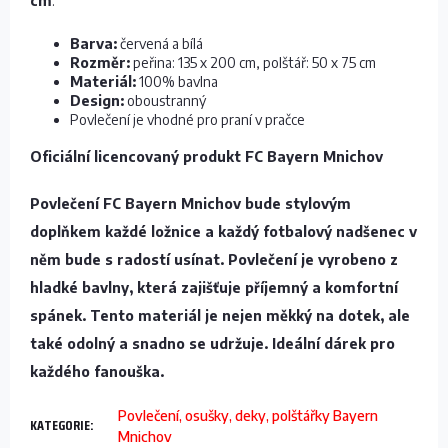
cm
.
Barva:
červená a bílá
Rozměr:
peřina: 135 x 200 cm, polštář: 50 x 75 cm
Materiál:
100% bavlna
Design:
oboustranný
Povlečení je vhodné pro praní v pračce
Oficiální licencovaný produkt FC Bayern Mnichov
Povlečení FC Bayern Mnichov bude stylovým
doplňkem každé ložnice a
každý fotbalový nadšenec
v
něm bude s radostí usínat. Povlečení je vyrobeno z
hladké bavlny, která zajišťuje
příjemný a komfortní
spánek
. Tento materiál je nejen měkký na dotek, ale
také odolný a snadno se udržuje.
Ideální dárek
pro
každého fanouška.
Povlečení, osušky, deky, polštářky Bayern
KATEGORIE
:
Mnichov