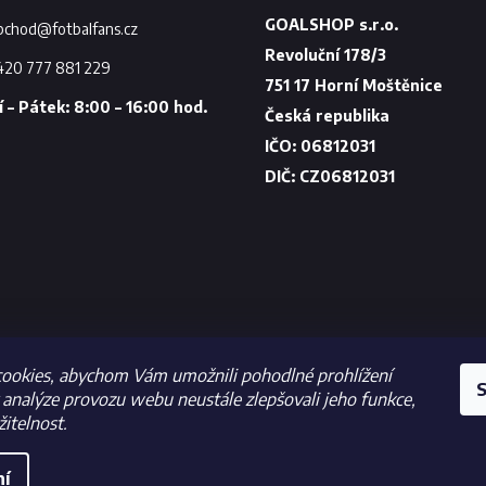
bchod
@
fotbalfans.cz
420 777 881 229
ookies, abychom Vám umožnili pohodlné prohlížení
S
analýze provozu webu neustále zlepšovali jeho funkce,
itelnost.
ní