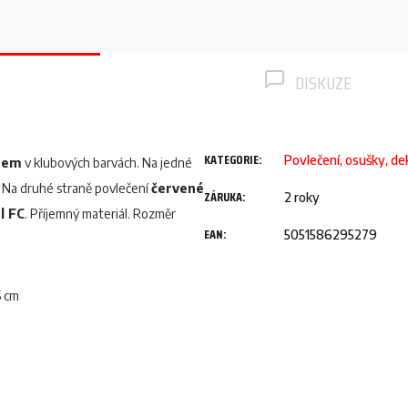
DISKUZE
KATEGORIE
:
Povlečení, osušky, de
gnem
v klubových barvách. Na jedné
. Na druhé straně povlečení
červené
ZÁRUKA
:
2 roky
l FC
. Příjemný materiál. Rozměr
EAN
:
5051586295279
5 cm