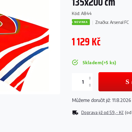
135x200 cm
Kód:
A844
Značka:
Arsenal FC
NOVINKA
1 129 Kč
Měrná
cena:
Skladem
(>5 ks)
Můžeme doručit již:
11.8.2026
Doprava již od
59,- Kč
(od