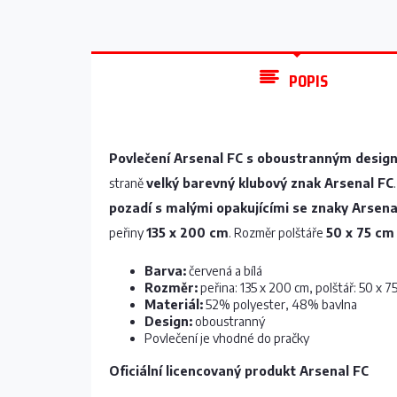
POPIS
Povlečení Arsenal FC s oboustranným desi
straně
velký barevný klubový znak Arsenal FC
pozadí s malými opakujícími se znaky Arsena
peřiny
135 x 200 cm
. Rozměr polštáře
50 x 75 cm
Barva:
červená a bílá
Rozměr:
peřina: 135 x 200 cm, polštář: 50 x 7
Materiál:
52% polyester, 48% bavlna
Design:
oboustranný
Povlečení je vhodné do pračky
Oficiální licencovaný produkt Arsenal FC