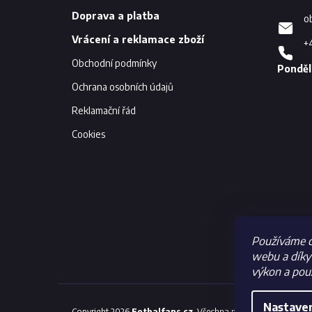
t
í
Doprava a platba
o
Vrácení a reklamace zboží
+
Obchodní podmínky
Ochrana osobních údajů
Reklamační řád
Cookies
Používáme c
webu a díky 
výkon a použ
Nastave
Copyright 2026
Fotbalfans.cz
. Všechna práva vyhrazena.