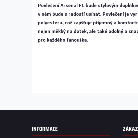
Povlečení Arsenal FC bude stylovým doplňk
v něm bude s radostí usínat
. Povlečení je vy
polyesteru, což zajišťuje
příjemný a komfort
nejen měkký na dotek, ale také odolný a sna
pro každého fanouška.
Buďte první, kdo napíše příspěvek k této polo
PŘIDAT KOMENTÁŘ
Z
á
p
INFORMACE
a