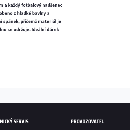
em a každý
fotbalový nadšenec
robeno z hladké bavlny a
ní spánek
, přičemž materiál je
dno se udržuje.
Ideální dárek
žce.