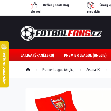
Přejít
Ověřený spolehlivý
Široký v
na
obchod
produktů
obsah
LA LIGA (ŠPANĚLSKO)
PREMIER LEAGUE (ANGLIE)
Domů
Premier League (Anglie)
Arsenal FC