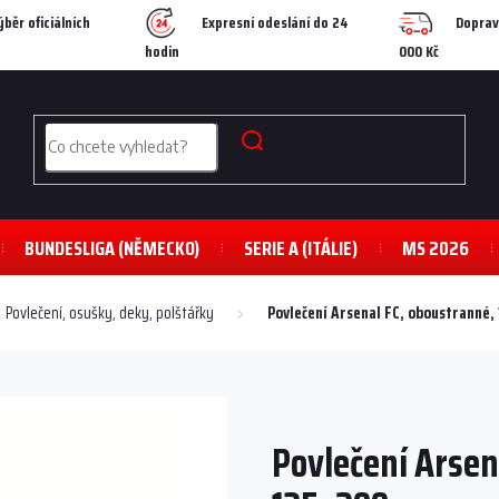
ýběr oficiálních
Expresní odeslání do 24
Doprav
hodin
000 Kč
BUNDESLIGA (NĚMECKO)
SERIE A (ITÁLIE)
MS 2026
Povlečení, osušky, deky, polštářky
Povlečení Arsenal FC, oboustranné
Povlečení Arsen