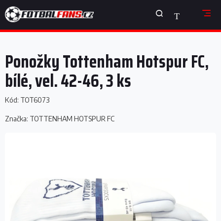
Přejít
NÁKUPNÍ
na
obsah
KOŠÍK
Ponožky Tottenham Hotspur FC,
bílé, vel. 42-46, 3 ks
Kód:
TOT6073
Značka:
TOTTENHAM HOTSPUR FC