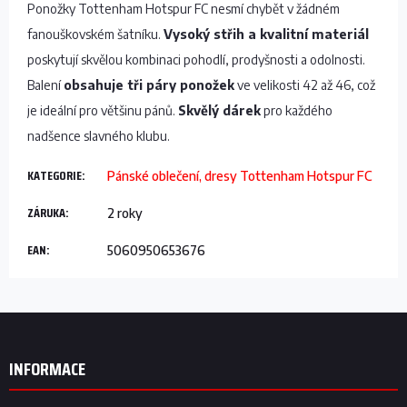
Ponožky Tottenham Hotspur FC nesmí chybět v žádném
fanouškovském šatníku.
Vysoký střih a kvalitní materiál
poskytují skvělou kombinaci pohodlí, prodyšnosti a odolnosti.
Balení
obsahuje tři páry ponožek
ve velikosti 42 až 46, což
je ideální pro většinu pánů.
Skvělý dárek
pro každého
nadšence slavného klubu.
KATEGORIE
:
Pánské oblečení, dresy Tottenham Hotspur FC
ZÁRUKA
:
2 roky
EAN
:
5060950653676
Z
á
p
INFORMACE
a
t