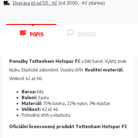
Doprava již od
59,- Kč
(od 2000,- Kč zdarma)
POPIS
DISKUZE
Ponožky Tottenham Hotspur FC
v bílé barvě. Vyšitý znak
klubu. Elastické zakončení. Vysoký střih.
Kvalitní materiál.
Velikost 42 až 46.
Barva:
bílá
Balení:
3 páry
Materiál:
75% bavlna, 22% nylon, 3% elastan
Velikost:
42 až 46
Pohodlný střih a elasticita
Oficiální licencovaný produkt Tottenham Hotspur FC