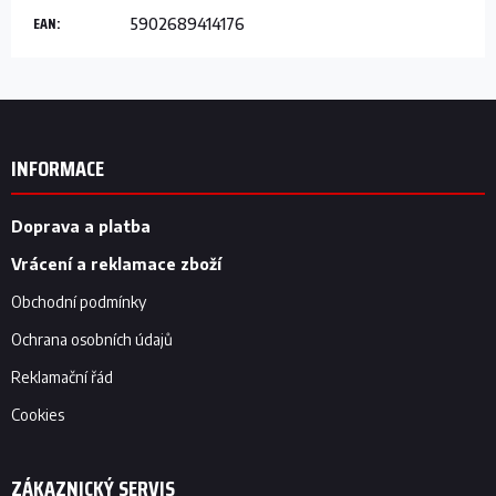
EAN
:
5902689414176
Z
á
p
INFORMACE
a
t
í
Doprava a platba
Vrácení a reklamace zboží
Obchodní podmínky
Ochrana osobních údajů
Reklamační řád
Cookies