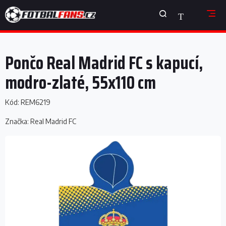
Přejít
NÁKUPNÍ
na
obsah
KOŠÍK
Pončo Real Madrid FC s kapucí,
modro-zlaté, 55x110 cm
Kód:
REM6219
Značka:
Real Madrid FC