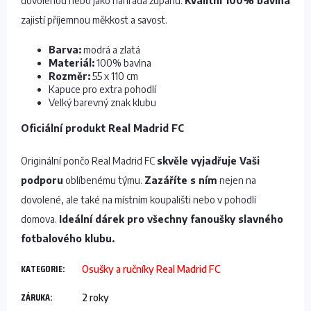
dovolenou nebo jako náhrada županu.
Kvalitní 100% bavlna
zajistí příjemnou měkkost a savost.
Barva:
modrá a zlatá
Materiál:
100% bavlna
Rozměr:
55 x 110 cm
Kapuce pro extra pohodlí
Velký barevný znak klubu
Oficiální produkt Real Madrid FC
Originální pončo Real Madrid FC
skvěle vyjadřuje Vaši
podporu
oblíbenému týmu.
Zazáříte s ním
nejen na
dovolené, ale také na místním koupališti nebo v pohodlí
domova.
Ideální dárek pro všechny fanoušky slavného
fotbalového klubu.
KATEGORIE
:
Osušky a ručníky Real Madrid FC
ZÁRUKA
:
2 roky