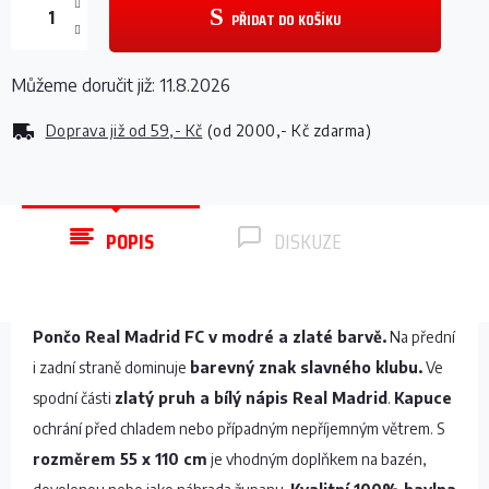
PŘIDAT DO KOŠÍKU
Můžeme doručit již:
11.8.2026
Doprava již od
59,- Kč
(od 2000,- Kč zdarma)
POPIS
DISKUZE
Pončo Real Madrid FC v modré a zlaté barvě.
Na přední
i zadní straně dominuje
barevný znak slavného klubu.
Ve
spodní části
zlatý pruh a bílý nápis Real Madrid
.
Kapuce
ochrání před chladem nebo případným nepříjemným větrem. S
rozměrem 55 x 110 cm
je vhodným doplňkem na bazén,