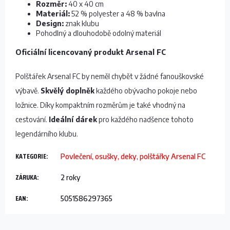
Rozměr:
40 x 40 cm
Materiál:
52 % polyester a 48 % bavlna
Design:
znak klubu
Pohodlný a dlouhodobě odolný materiál
Oficiální licencovaný produkt Arsenal FC
Polštářek Arsenal FC by neměl chybět v žádné fanouškovské
výbavě.
Skvělý doplněk
každého obývacího pokoje nebo
ložnice. Díky kompaktním rozměrům je také vhodný na
cestování.
Ideální dárek
pro každého nadšence tohoto
legendárního klubu.
KATEGORIE
:
Povlečení, osušky, deky, polštářky Arsenal FC
ZÁRUKA
:
2 roky
EAN
:
5051586297365