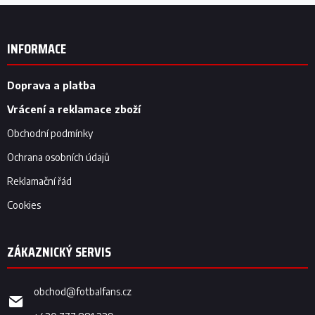
Z
á
p
INFORMACE
a
t
í
Doprava a platba
Vrácení a reklamace zboží
Obchodní podmínky
Ochrana osobních údajů
Reklamační řád
Cookies
obchod
@
fotbalfans.cz