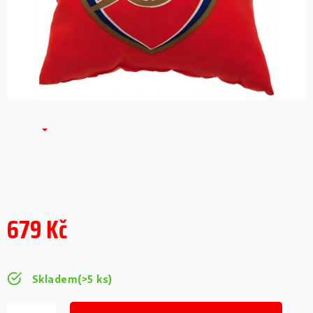
679 Kč
Měrná
cena:
Skladem
(>5 ks)