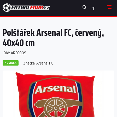
Přejít
NÁKUPNÍ
na
obsah
KOŠÍK
Polštářek Arsenal FC, červený,
40x40 cm
Kód:
ARS6009
Značka:
Arsenal FC
NOVINKA