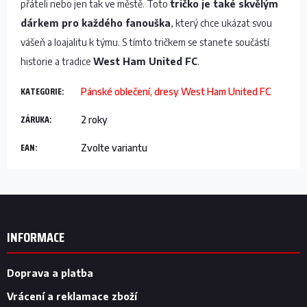
přáteli nebo jen tak ve městě. Toto
tričko je také skvělým
dárkem pro každého fanouška
, který chce ukázat svou
vášeň a loajalitu k týmu. S tímto tričkem se stanete součástí
historie a tradice
West Ham United FC
.
KATEGORIE
:
Pánské oblečení, dresy West Ham United FC
ZÁRUKA
:
2 roky
EAN
:
Zvolte variantu
Z
á
p
INFORMACE
a
t
í
Doprava a platba
Vrácení a reklamace zboží