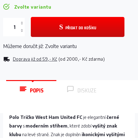
Zvolte variantu
PŘIDAT DO KOŠÍKU
Můžeme doručit již:
Zvolte variantu
Doprava již od
59,- Kč
(od 2000,- Kč zdarma)
POPIS
DISKUZE
Polo Tričko West Ham United FC
je elegantní
černé
barvy
s
moderním střihem
, které zdobí
vyšitý znak
klubu
na levé straně. Znak je doplněn
ikonickými vyšitými