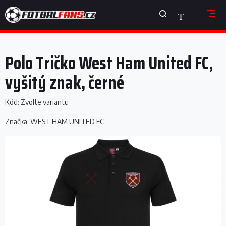
Přejít
NÁKUPNÍ
na
obsah
KOŠÍK
Polo Tričko West Ham United FC,
vyšitý znak, černé
Kód:
Zvolte variantu
Značka:
WEST HAM UNITED FC