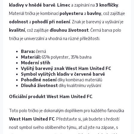
kladivy v hnědé barvě
.
Límec
a zapínání na
3 knoflíčky
.
Materiál trička je kombinací
polyesteru
a
bavlny
, což zajišťuje
odolnost
a
pohodlí při nošení
. Znak je barevný a vyšívání je
kvalitní
, což zajišťuje
dlouhou životnost
. Černá barva polo
trička je univerzální a vhodná na různé příležitosti.
Barva:
černá
Materiál:
65% polyester, 35% bavlna
Moderní střih
Vyšitý barevný znak West Ham United FC
Symbol vyšitých kladiv v červené barvě
Pohodlné nošení
díky kombinaci materiálů
Dlouhá životnost
díky kvalitnímu vyšívání
Oficiální produkt West Ham United FC
.
Toto polo tričko je dokonalým doplňkem pro každého fanouška
West Ham United FC
. Představte si, jak budete s hrdostí
nosit symbol svého oblíbeného týmu, ať už jste na zápase, s