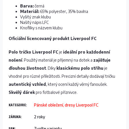
Barva:
černá
Materiál:
65% polyester, 35% bavlna
Vyšitý znak klubu
Našitý nápis LFC
Knoflíky s názvem klubu
Oficiální licencovaný produkt Liverpool FC
Polo tričko Liverpool FC
je
ideální pro každodenní
nošení
. Použitý materiál je příjemný na dotek a
zajišťuje
dlouhou životnost
. Díky
klasickému polo střihu
je
vhodné pro různé příležitosti. Precizní detaily dodávají tričku
autentický vzhled
, který ocení každý věrný fanoušek.
Skvělý dárek
pro fotbalové příznivce.
KATEGORIE
:
Pánské oblečení, dresy Liverpool FC
ZÁRUKA
:
2 roky
EAN
:
Zvolte variantu