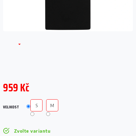
959 Kč
Měrná
cena:
S
M
VELIKOST
Zvolte variantu