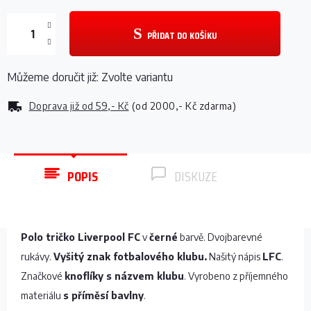
PŘIDAT DO KOŠÍKU
Můžeme doručit již:
Zvolte variantu
Doprava již od
59,- Kč
(od 2000,- Kč zdarma)
POPIS
DISKUZE
Polo tričko Liverpool FC
v
černé
barvě. Dvojbarevné
rukávy.
Vyšitý znak fotbalového klubu.
Našitý nápis
LFC
.
Značkové
knoflíky s názvem klubu
. Vyrobeno z příjemného
materiálu
s příměsí bavlny
.