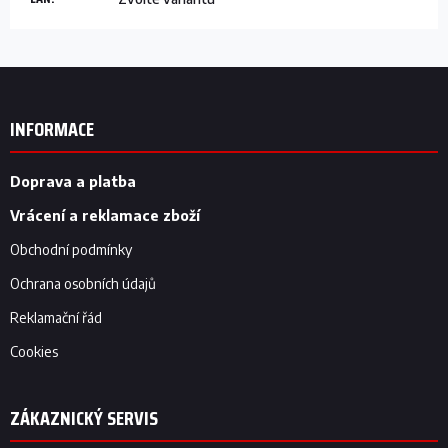
Z
á
p
INFORMACE
a
t
í
Doprava a platba
Vrácení a reklamace zboží
Obchodní podmínky
Ochrana osobních údajů
Reklamační řád
Cookies