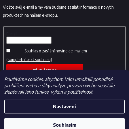
Vložte svůj e-mail a my vám budeme zasílat informace o nových
produktech na našem e-shopu.
E-mail
Souhlas o zasílání novinek e-mailem
(kompletní text souhlasu)
PŘIHLÁSIT SE
Používáme cookies, abychom Vám umožnili pohodlné
prohlížení webu a díky analýze provozu webu neustále
zlepšovali jeho funkce, výkon a použitelnost.
Nastavení
Vytvořil Shoptet
Souhlasím
Copyright 2026
Fotbalfans.cz
. Všechna práva vyhrazena.