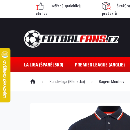
Přejít
Ověřený spolehlivý
Široký v
na
obchod
produktů
obsah
LA LIGA (ŠPANĚLSKO)
PREMIER LEAGUE (ANGLIE)
Domů
Bundesliga (Německo)
Bayern Mnichov