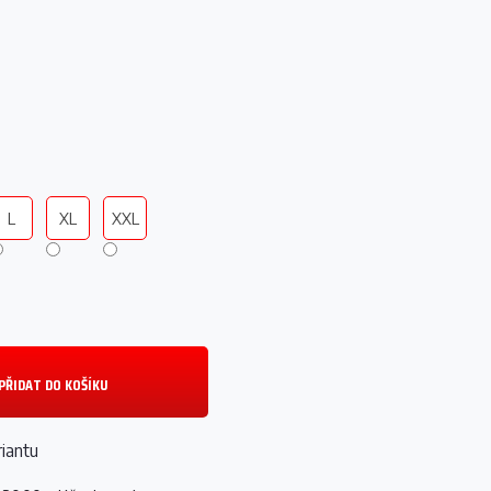
L
XL
XXL
PŘIDAT DO KOŠÍKU
riantu