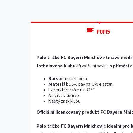
POPIS
Polo tričko FC Bayern Mnichov
v
tmavé modr
fotbalového klubu.
Prvotřídní bavlna
s příměsí 
Barva:
tmavě modrá
Materiál:
95% bavlna, 5% elastan
Lze prát v pračce na 30°C
Nesušit v sušičce
Našitý znak klubu
Oficiální licencovaný produkt FC Bayern Mni
Polo tričko FC Bayern Mnichov
je
ideální pro