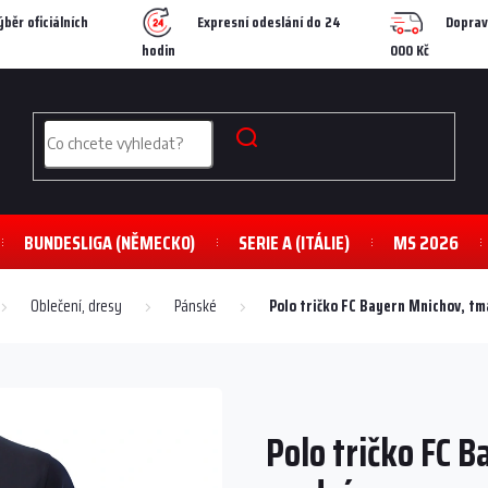
ýběr oficiálních
Expresní odeslání do 24
Doprav
hodin
000 Kč
BUNDESLIGA (NĚMECKO)
SERIE A (ITÁLIE)
MS 2026
Oblečení, dresy
Pánské
Polo tričko FC Bayern Mnichov, t
Polo tričko FC 