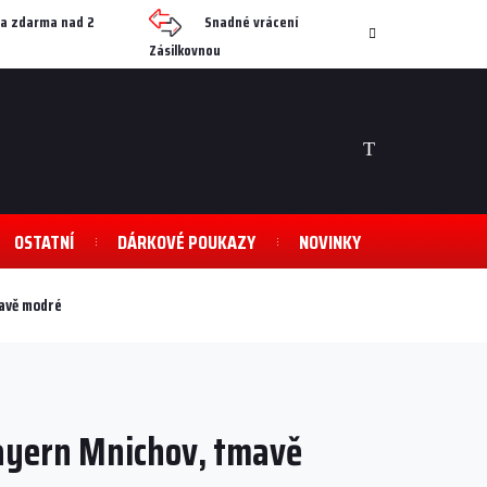
a zdarma nad 2
Snadné vrácení
Zásilkovnou
NÁKUPNÍ
KOŠÍK
OSTATNÍ
DÁRKOVÉ POUKAZY
NOVINKY
mavě modré
Bayern Mnichov, tmavě