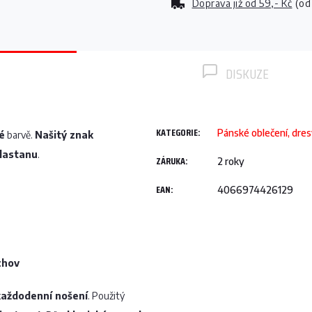
Doprava již od
59,- Kč
(od
DISKUZE
KATEGORIE
:
Pánské oblečení, dre
é
barvě.
Našitý znak
elastanu
.
ZÁRUKA
:
2 roky
EAN
:
4066974426129
chov
 každodenní nošení
. Použitý