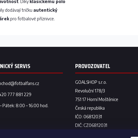
životnost
. Díky
klasickému polo
ily dodávají tričku
autentický
árek
pro fotbalové příznivce.
bchod
@
fotbalfans.cz
420 777 881 229