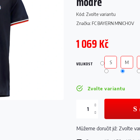
modré
Kód:
Zvolte variantu
Značka:
FC BAYERN MNICHOV
1 069 Kč
Měrná
cena:
S
M
VELIKOST
Zvolte variantu
Můžeme doručit již:
Zvolte va