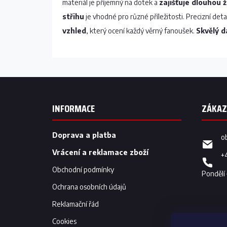
materiál je příjemný na dotek a
zajišťuje dlouhou 
střihu
je vhodné pro různé příležitosti. Precizní deta
vzhled
, který ocení každý věrný fanoušek.
Skvělý d
Z
á
p
INFORMACE
a
t
í
Doprava a platba
o
Vrácení a reklamace zboží
+
Obchodní podmínky
Ochrana osobních údajů
Reklamační řád
Cookies