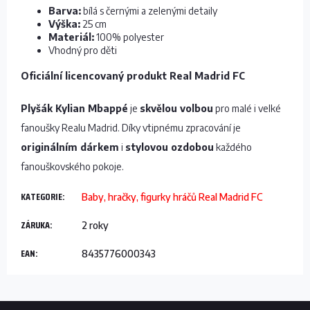
Barva:
bílá s černými a zelenými detaily
Výška:
25 cm
Materiál:
100% polyester
Vhodný pro děti
Oficiální licencovaný produkt Real Madrid FC
Plyšák Kylian Mbappé
je
skvělou volbou
pro malé i velké
fanoušky Realu Madrid. Díky vtipnému zpracování je
originálním dárkem
i
stylovou ozdobou
každého
fanouškovského pokoje.
KATEGORIE
:
Baby, hračky, figurky hráčů Real Madrid FC
ZÁRUKA
:
2 roky
EAN
:
8435776000343
Z