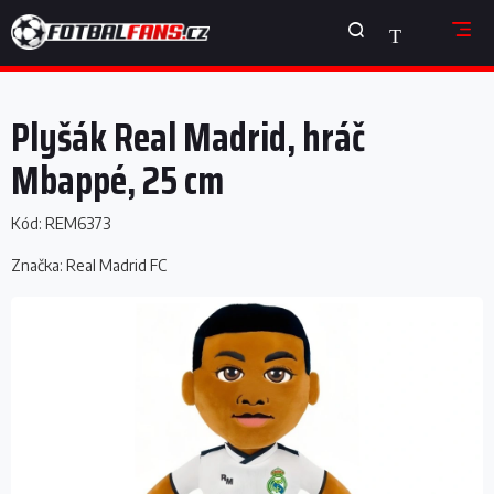
Přejít
NÁKUPNÍ
na
obsah
KOŠÍK
Plyšák Real Madrid, hráč
Mbappé, 25 cm
Kód:
REM6373
Značka:
Real Madrid FC