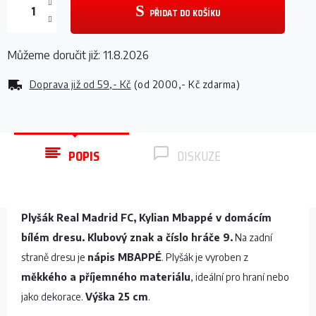
PŘIDAT DO KOŠÍKU
Můžeme doručit již:
11.8.2026
Doprava již od
59,- Kč
(od 2000,- Kč zdarma)
POPIS
DISKUZE
Plyšák Real Madrid FC, Kylian Mbappé v domácím
bílém dresu. Klubový znak a číslo hráče 9.
Na zadní
straně dresu je
nápis MBAPPÉ
. Plyšák je vyroben z
měkkého a příjemného materiálu
, ideální pro hraní nebo
jako dekorace.
Výška 25 cm
.