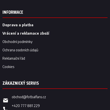
á
p
INFORMACE
a
t
í
Doprava a platba
Vrácení a reklamace zboží
Obchodní podmínky
Ochrana osobních údajů
Reklamační řád
Cookies
obchod
@
fotbalfans.cz
+420 777 881 229