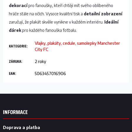
dekorací
pro fanoušky, kteří chtějí mít svého oblíbeného
hráče stále na očích. Vysoce kvalitní tisk a
detailní zobrazení
zaručují, že plakát skvěle vynikne v každém interiéru.
Ideální
dárek
pro každého fanouška fotbalu.
Vlajky, plakáty, cedule, samolepky Manchester
KATEGORIE
:
City FC
ZÁRUKA
:
2 roky
EAN
:
5063457016906
Z
á
p
INFORMACE
a
t
í
Doprava a platba