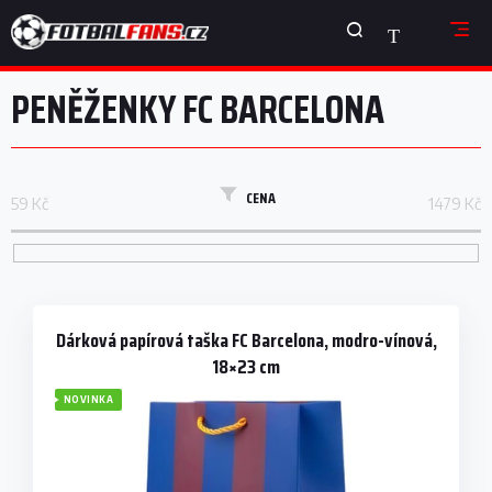
Přejít
NÁKUPNÍ
na
obsah
KOŠÍK
PENĚŽENKY FC BARCELONA
CENA
59
Kč
1479
Kč
V
ý
p
Dárková papírová taška FC Barcelona, modro-vínová,
i
18×23 cm
s
NOVINKA
p
r
o
d