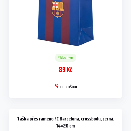
u
k
t
ů
Skladem
89 Kč
DO KOŠÍKU
Taška přes rameno FC Barcelona, crossbody, černá,
14×20 cm