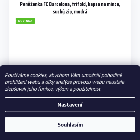
Peněženka FC Barcelona, trifold, kapsa na mince,
suchý zip, modrá
NOVINKA
Používáme cookies, abychom Vám umožnili pohodlné
prohlížení webu a díky analýze provozu webu neustále
zlepšovali jeho funkce, výkon a použitelnost.
Nastavení
Skladem
259 Kč
Souhlasím
DO KOŠÍKU