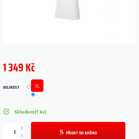
1 349 Kč
Měrná
cena:
XL
VELIKOST
Skladem
(1 ks)
PŘIDAT DO KOŠÍKU