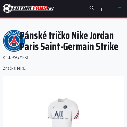
Přejít
NÁKUPNÍ
na
obsah
KOŠÍK
Pánské tričko Nike Jordan
Paris Saint-Germain Strike
Kód:
PSG71-XL
Značka:
NIKE