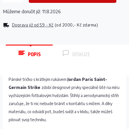
Můžeme doručit již:
11.8.2026
Doprava již od
59,- Kč
(od 2000,- Kč zdarma)
POPIS
DISKUZE
Pánské tričko s krátkým rukávem
Jordan Paris Saint-
Germain Strike
zdobí designové prvky speciálně šité na míru
vycházejícím fotbalovým hvězdám. Štíhlý a aerodynamický střih
zaručuje, že ti nic nebude bránit v kontaktu s míčem. A díky
materiálu, co odvádí pot, budeš svěží a v klidu, takže můžeš
pilovat svoji techniku.