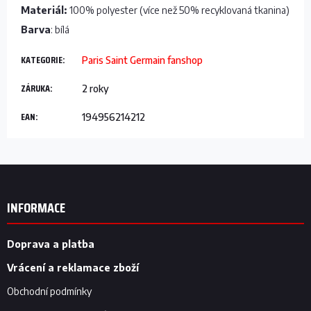
Materiál:
100% polyester (více než 50% recyklovaná tkanina)
Barva
: bílá
KATEGORIE
:
Paris Saint Germain fanshop
ZÁRUKA
:
2 roky
EAN
:
194956214212
Z
á
p
INFORMACE
a
t
í
Doprava a platba
Vrácení a reklamace zboží
Obchodní podmínky