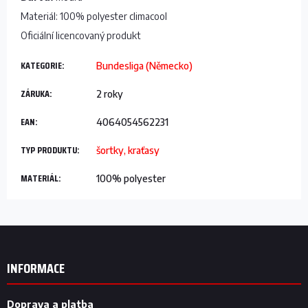
Materiál: 100% polyester climacool
Oficiální licencovaný produkt
KATEGORIE
:
Bundesliga (Německo)
ZÁRUKA
:
2 roky
EAN
:
4064054562231
TYP PRODUKTU
:
šortky, kraťasy
MATERIÁL
:
100% polyester
Z
á
p
INFORMACE
a
t
Doprava a platba