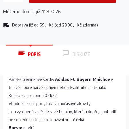
Můžeme doručit již:
11.8.2026
Doprava již od
59,- Kč
(od 2000,- Kč zdarma)
POPIS
DISKUZE
Pánské tréninkové šortky
Adidas FC Bayern Mnichov
v
tmavě modré barvě z příjemného a kvalitního materiálu.
Kolekce za sezónu 2021/22.
Vhodné jak na sport, tak i volnočasové aktivity.
Jsou vyrobené z měkké savé tkaniny, která ti dopřeje pohodlí
bez ohledu na to, jak intenzivní hra tě čeká.
Barva:
modrá