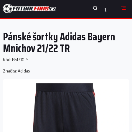
Přejít
NÁKUPNÍ
na
obsah
KOŠÍK
Pánské šortky Adidas Bayern
Mnichov 21/22 TR
Kód:
BM710-S
Značka:
Adidas