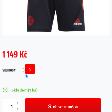
1 149 Kč
Měrná
cena:
S
VELIKOST
Skladem
(1 ks)
PŘIDAT DO KOŠÍKU