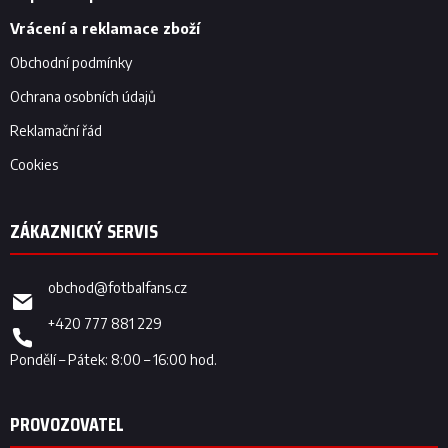
í
Vrácení a reklamace zboží
Obchodní podmínky
Ochrana osobních údajů
Reklamační řád
Cookies
obchod
@
fotbalfans.cz
+420 777 881 229