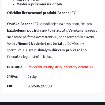
Měkká a příjemná na dotek
Oficiální licencovaný produkt Arsenal FC
Osuška Arsenal FC
se hodí nejen na dovolenou, ale i pro
každodenní použití
a sportovní aktivity.
Vynikající savost
se
osvědčí po fotbalovém tréninku, nebo rekreačním plavání.
Velmi
příjemný bavlněný materiál
potěší všechny
sportovce. Osuška je
skvělým dárkem pro každého
fanouška
legendárního klubu.
KATEGORIE
:
Povlečení, osušky, deky, polštářky Arsenal FC
ZÁRUKA
:
2 roky
EAN
:
5051586297389
Z