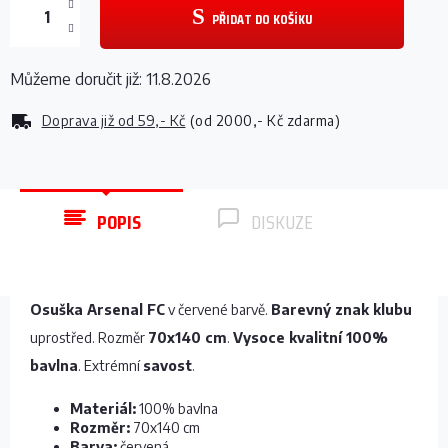
PŘIDAT DO KOŠÍKU
Můžeme doručit již:
11.8.2026
Doprava již od
59,- Kč
(od 2000,- Kč zdarma)
POPIS
DISKUZE
Osuška Arsenal FC
v červené barvě.
Barevný znak klubu
uprostřed. Rozměr
70x140 cm
.
Vysoce kvalitní 100%
bavlna
. Extrémní
savost
.
Materiál:
100% bavlna
Rozměr:
70x140 cm
Barva:
červená