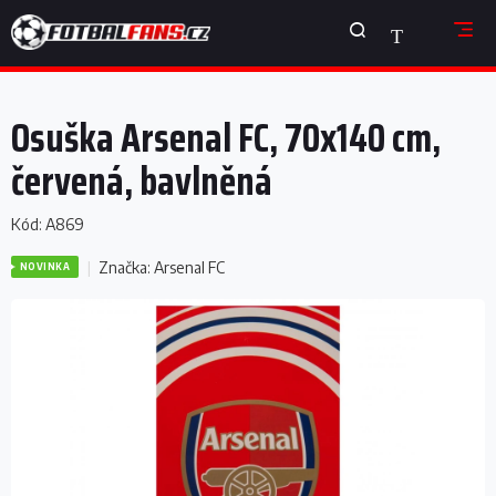
Přejít
NÁKUPNÍ
na
obsah
KOŠÍK
Osuška Arsenal FC, 70x140 cm,
červená, bavlněná
Kód:
A869
Značka:
Arsenal FC
NOVINKA