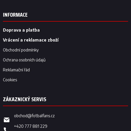
á
p
INFORMACE
a
t
í
Doprava a platba
Vrácení a reklamace zboží
Obchodní podmínky
Ochrana osobních údajů
Reklamační řád
Cookies
obchod
@
fotbalfans.cz
+420 777 881 229