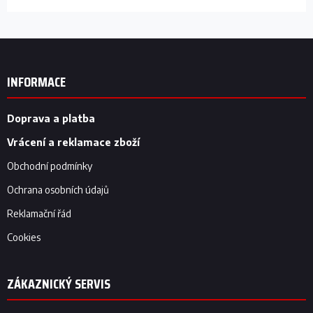
Z
á
p
INFORMACE
a
t
í
Doprava a platba
Vrácení a reklamace zboží
Obchodní podmínky
Ochrana osobních údajů
Reklamační řád
Cookies