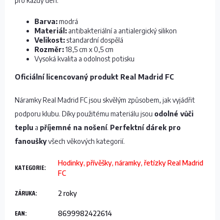
pro každý den.
Barva:
modrá
Materiál:
antibakteriální a antialergický silikon
Velikost:
standardní dospělá
Rozměr:
18,5 cm x 0,5 cm
Vysoká kvalita a odolnost potisku
Oficiální licencovaný produkt Real Madrid FC
Náramky Real Madrid FC jsou skvělým způsobem, jak vyjádřit
podporu klubu. Díky použitému materiálu jsou
odolné vůči
teplu
a
příjemné na nošení
.
Perfektní dárek pro
fanoušky
všech věkových kategorií.
Hodinky, přívěšky, náramky, řetízky Real Madrid
KATEGORIE
:
FC
ZÁRUKA
:
2 roky
EAN
:
8699982422614