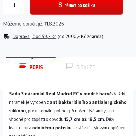
PŘIDAT DO KOŠÍKU
Můžeme doručit již:
11.8.2026
Doprava již od
59,- Kč
(od 2000,- Kč zdarma)
POPIS
DISKUZE
Sada 3 náramků Real Madrid FC v modré barvě.
Každý
náramek je vyroben z
antibakteriálního
a
antialergického
silikonu
, pro maximální pohodlí při nošení. Náramky jsou
vhodné pro zápěstí o obvodu
15,7 cm až 18,5 cm
. Díky
kvalitnímu a
odolnému potisku
se stávají stylovým doplňkem