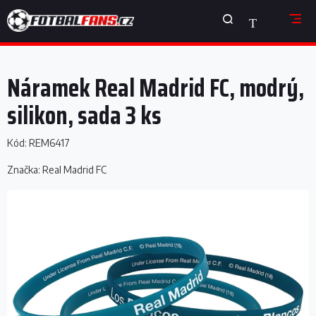
Přejít
NÁKUPNÍ
na
obsah
KOŠÍK
Náramek Real Madrid FC, modrý,
silikon, sada 3 ks
Kód:
REM6417
Značka:
Real Madrid FC