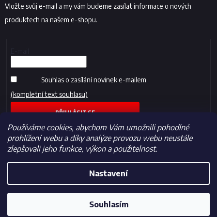
Vložte svůj e-mail a my vám budeme zasílat informace o nových
produktech na našem e-shopu.
E-mail
Souhlas o zasílání novinek e-mailem
(kompletní text souhlasu)
PŘIHLÁSIT SE
Používáme cookies, abychom Vám umožnili pohodlné
prohlížení webu a díky analýze provozu webu neustále
zlepšovali jeho funkce, výkon a použitelnost.
Nastavení
Vytvořil Shoptet
Souhlasím
Copyright 2026
Fotbalfans.cz
. Všechna práva vyhrazena.