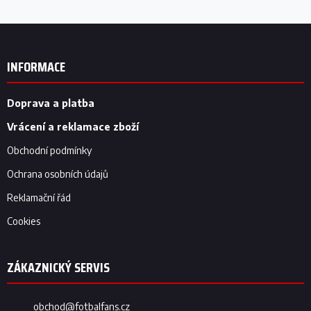
Z
á
p
INFORMACE
a
t
í
Doprava a platba
Vrácení a reklamace zboží
Obchodní podmínky
Ochrana osobních údajů
Reklamační řád
Cookies
obchod
@
fotbalfans.cz