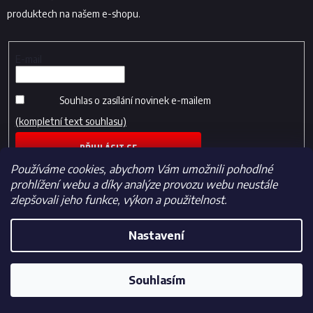
produktech na našem e-shopu.
E-mail
Souhlas o zasílání novinek e-mailem
(kompletní text souhlasu)
PŘIHLÁSIT SE
Používáme cookies, abychom Vám umožnili pohodlné
prohlížení webu a díky analýze provozu webu neustále
zlepšovali jeho funkce, výkon a použitelnost.
Nastavení
Vytvořil Shoptet
Souhlasím
Copyright 2026
Fotbalfans.cz
. Všechna práva vyhrazena.