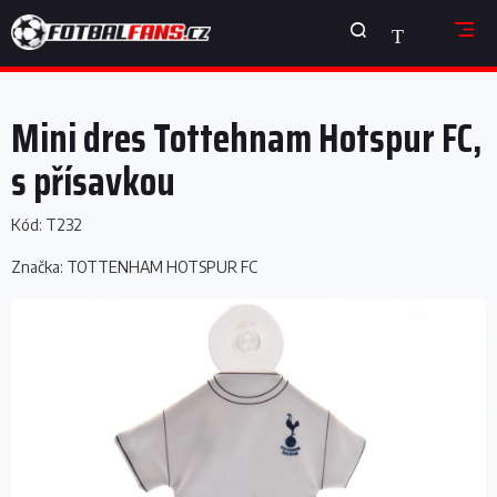
Přejít
NÁKUPNÍ
na
obsah
KOŠÍK
Mini dres Tottehnam Hotspur FC,
s přísavkou
Kód:
T232
Značka:
TOTTENHAM HOTSPUR FC