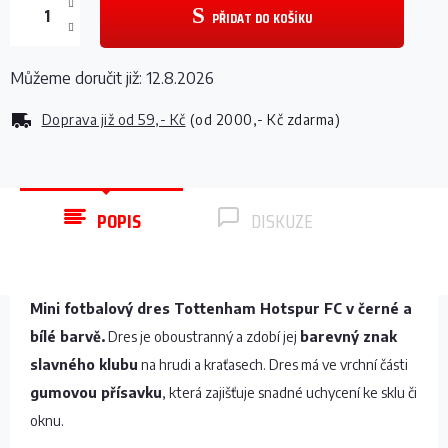
PŘIDAT DO KOŠÍKU
Můžeme doručit již:
12.8.2026
Doprava již od
59,- Kč
(od 2000,- Kč zdarma)
POPIS
DISKUZE
Mini fotbalový dres Tottenham Hotspur FC v černé a
bílé barvě.
Dres je oboustranný a zdobí jej
barevný znak
slavného klubu
na hrudi a kraťasech. Dres má ve vrchní části
gumovou přísavku
, která zajišťuje snadné uchycení ke sklu či
oknu.