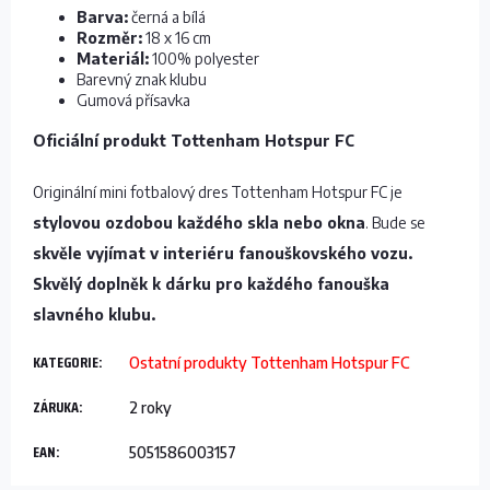
Barva:
černá a bílá
Rozměr:
18 x 16 cm
Materiál:
100% polyester
Barevný znak klubu
Gumová přísavka
Oficiální produkt Tottenham Hotspur FC
Originální mini fotbalový dres Tottenham Hotspur FC je
stylovou ozdobou každého skla nebo okna
. Bude se
skvěle vyjímat v interiéru fanouškovského vozu.
Skvělý doplněk k dárku pro každého fanouška
slavného klubu.
KATEGORIE
:
Ostatní produkty Tottenham Hotspur FC
ZÁRUKA
:
2 roky
EAN
:
5051586003157