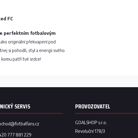
ted FC
je perfektním fotbalovým
ako originální překvapení pod
ej si pohodlí, styl a energii svého
 komu patří tvé srdce!
bchod
@
fotbalfans.cz
420 777 881 229