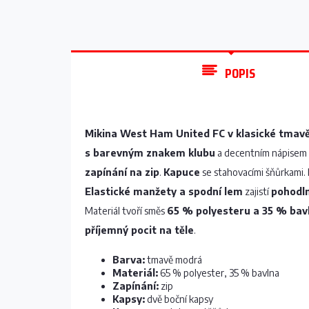
POPIS
Mikina West Ham United FC v klasické tmav
s barevným znakem klubu
a decentním nápisem
zapínání na zip
.
Kapuce
se stahovacími šňůrkami
Elastické manžety a spodní lem
zajistí
pohodl
Materiál tvoří směs
65 % polyesteru a 35 % bav
příjemný pocit na těle
.
Barva:
tmavě modrá
Materiál:
65 % polyester, 35 % bavlna
Zapínání:
zip
Kapsy:
dvě boční kapsy