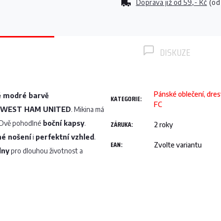
Doprava již od
59,- Kč
(od
DISKUZE
Pánské oblečení, dre
ě modré barvě
KATEGORIE
:
FC
WEST HAM UNITED
. Mikina má
. Dvě pohodlné
boční kapsy
.
ZÁRUKA
:
2 roky
né nošení
i
perfektní vzhled
.
EAN
:
Zvolte variantu
lny
pro dlouhou životnost a