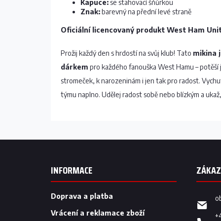
Kapuce:
se stahovací šňůrkou
Znak:
barevný na přední levé straně
Oficiální licencovaný produkt West Ham Uni
Prožij každý den s hrdostí na svůj klub! Tato
mikina 
dárkem
pro každého fanouška West Hamu – potěší j
stromeček, k narozeninám i jen tak pro radost. Vychutn
týmu naplno. Udělej radost sobě nebo blízkým a ukaž,
Z
á
p
INFORMACE
a
t
í
Doprava a platba
o
Vrácení a reklamace zboží
+