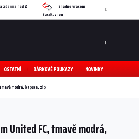
a zdarma nad 2
Snadné vrácení
Zásilkovnou
NÁKUPNÍ
KOŠÍK
OSTATNÍ
DÁRKOVÉ POUKAZY
NOVINKY
tmavě modrá, kapuce, zip
m United FC, tmavě modrá,