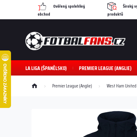
Přejít
Ověřený spolehlivý
Široký v
na
obchod
produktů
obsah
LA LIGA (ŠPANĚLSKO)
PREMIER LEAGUE (ANGLIE)
Domů
Premier League (Anglie)
West Ham United