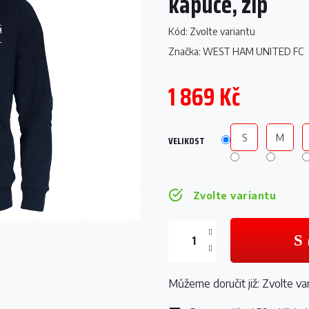
kapuce, zip
Kód:
Zvolte variantu
Značka:
WEST HAM UNITED FC
1 869 Kč
Měrná
cena:
S
M
VELIKOST
Zvolte variantu
Můžeme doručit již:
Zvolte va