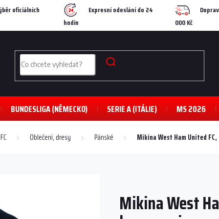
ýběr oficiálních
Expresní odeslání do 24
Doprav
hodin
000 Kč
BUNDESLIGA (NĚMECKO)
SERIE A (ITÁLIE)
MS 2026
 FC
Oblečení, dresy
Pánské
Mikina West Ham United FC, 
Mikina West Ha