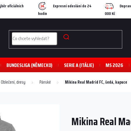
ýběr oficiálních
Expresní odeslání do 24
Doprav
hodin
000 Kč
BUNDESLIGA (NĚMECKO)
SERIE A (ITÁLIE)
MS 2026
Oblečení, dresy
Pánské
Mikina Real Madrid FC, šedá, kapuce
Mikina Real Mad