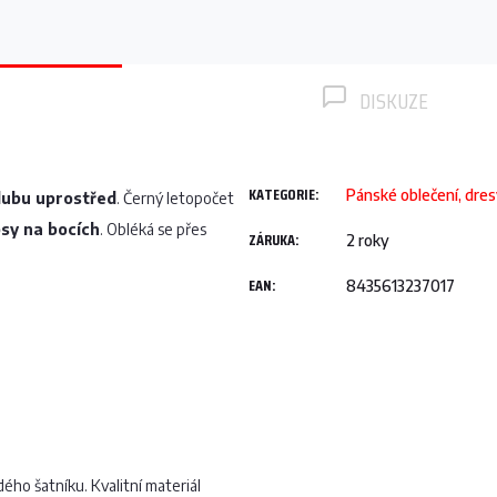
DISKUZE
KATEGORIE
:
Pánské oblečení, dres
klubu uprostřed
. Černý letopočet
sy na bocích
. Obléká se přes
ZÁRUKA
:
2 roky
EAN
:
8435613237017
ého šatníku. Kvalitní materiál