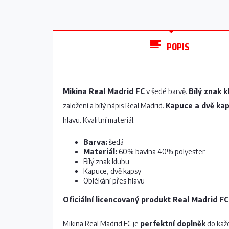
POPIS
Mikina Real Madrid FC
v šedé barvě.
Bílý znak 
založení a bílý nápis Real Madrid.
Kapuce a dvě kap
hlavu. Kvalitní materiál.
Barva:
šedá
Materiál:
60% bavlna 40% polyester
Bílý znak klubu
Kapuce, dvě kapsy
Oblékání přes hlavu
Oficiální licencovaný produkt Real Madrid FC
Mikina Real Madrid FC je
perfektní doplněk
do každ