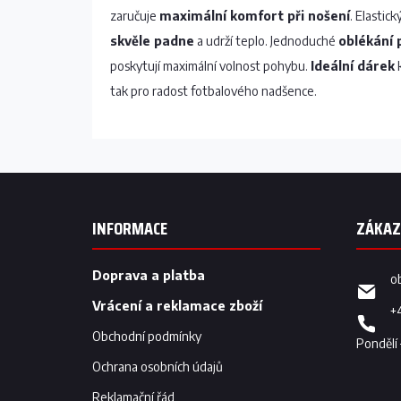
zaručuje
maximální komfort při nošení
. Elastic
skvěle padne
a udrží teplo. Jednoduché
oblékání 
poskytují maximální volnost pohybu.
Ideální dárek
k
tak pro radost fotbalového nadšence.
Z
á
p
INFORMACE
a
t
í
Doprava a platba
o
Vrácení a reklamace zboží
+
Obchodní podmínky
Ochrana osobních údajů
Reklamační řád