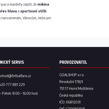
ký pas a manžety zajistí, že
mikina
přes hlavu
a
sportovní střih
 narozeninám, Vánocům, nebo jen
bchod
@
fotbalfans.cz
420 777 881 229