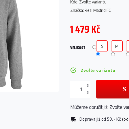
Kód:
Zvolte variantu
Značka:
Real Madrid FC
1 479 Kč
Měrná
cena:
S
M
VELIKOST
Zvolte variantu
Můžeme doručit již:
Zvolte va
Doprava již od
59,- Kč
(od