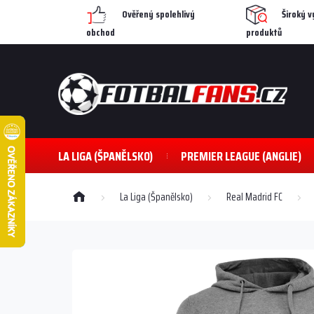
Přejít
Ověřený spolehlivý
Široký v
na
obchod
produktů
obsah
LA LIGA (ŠPANĚLSKO)
PREMIER LEAGUE (ANGLIE)
Domů
La Liga (Španělsko)
Real Madrid FC