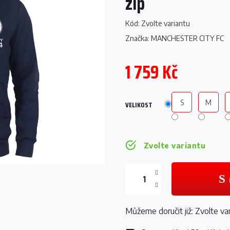
zip
Kód:
Zvolte variantu
Značka:
MANCHESTER CITY FC
1 759 Kč
Měrná
cena:
S
M
VELIKOST
Zvolte variantu
Můžeme doručit již:
Zvolte va