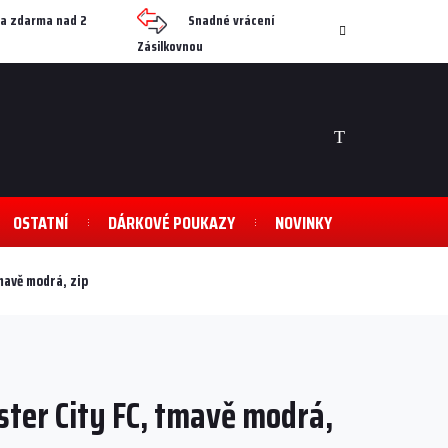
a zdarma nad 2
Snadné vrácení
Zásilkovnou
NÁKUPNÍ
KOŠÍK
OSTATNÍ
DÁRKOVÉ POUKAZY
NOVINKY
mavě modrá, zip
ter City FC, tmavě modrá,