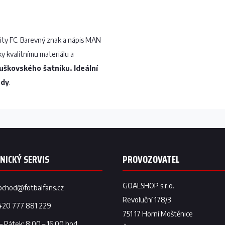
ty FC. Barevný znak a nápis MAN
y kvalitnímu materiálu a
škovského šatníku. Ideální
ndy
.
bchod
@
fotbalfans.cz
420 777 881 229