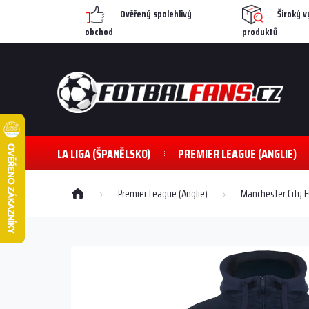
Přejít
Ověřený spolehlivý
Široký v
na
obchod
produktů
obsah
LA LIGA (ŠPANĚLSKO)
PREMIER LEAGUE (ANGLIE)
Domů
Premier League (Anglie)
Manchester City F