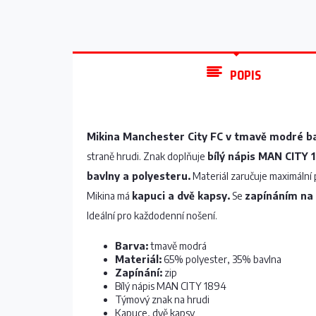
POPIS
Mikina Manchester City FC
v tmavě modré ba
straně hrudi. Znak doplňuje
bílý nápis MAN CITY 
bavlny a polyesteru.
Materiál zaručuje maximální p
Mikina má
kapuci a dvě kapsy.
Se
zapínáním na 
Ideální pro každodenní nošení.
Barva:
tmavě modrá
Materiál:
65% polyester, 35% bavlna
Zapínání:
zip
Bílý nápis MAN CITY 1894
Týmový znak na hrudi
Kapuce, dvě kapsy