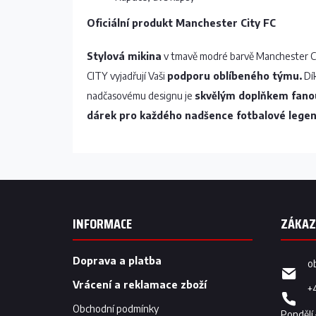
Oficiální produkt Manchester City FC
Stylová mikina
v tmavě modré barvě Manchester Ci
CITY vyjadřují Vaši
podporu oblíbeného týmu.
Dík
nadčasovému designu je
skvělým doplňkem fanou
dárek pro každého nadšence fotbalové lege
Z
á
p
INFORMACE
a
t
í
Doprava a platba
o
Vrácení a reklamace zboží
+
Obchodní podmínky