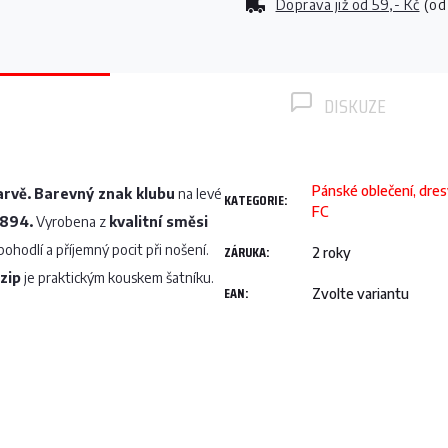
Doprava již od
59,- Kč
(od
DISKUZE
Pánské oblečení, dre
rvě.
Barevný znak klubu
na levé
KATEGORIE
:
FC
1894
.
Vyrobena z
kvalitní směsi
ohodlí a příjemný pocit při nošení.
ZÁRUKA
:
2 roky
zip
je praktickým kouskem šatníku.
EAN
:
Zvolte variantu