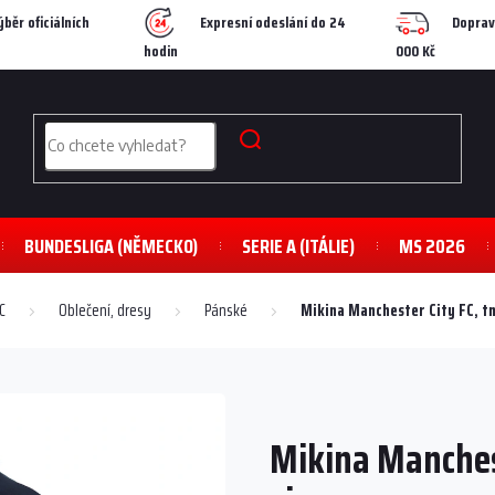
ýběr oficiálních
Expresní odeslání do 24
Doprav
hodin
000 Kč
BUNDESLIGA (NĚMECKO)
SERIE A (ITÁLIE)
MS 2026
C
Oblečení, dresy
Pánské
Mikina Manchester City FC, t
Mikina Manches