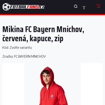
Přejít
NÁKUPNÍ
na
obsah
KOŠÍK
Mikina FC Bayern Mnichov,
červená, kapuce, zip
Kód:
Zvolte variantu
Značka:
FC BAYERN MNICHOV