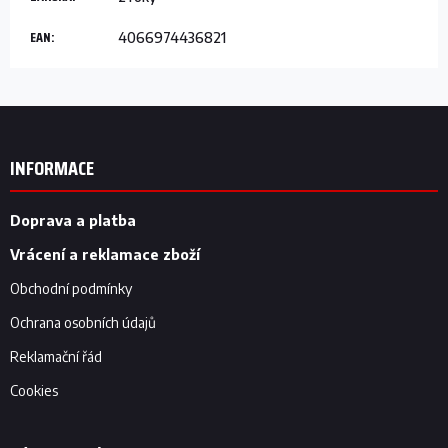
EAN
:
4066974436821
Z
á
p
INFORMACE
a
t
í
Doprava a platba
Vrácení a reklamace zboží
Obchodní podmínky
Ochrana osobních údajů
Reklamační řád
Cookies