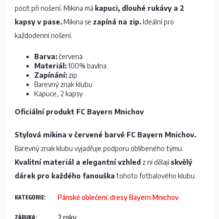
pocit při nošení. Mikina má
kapuci, dlouhé rukávy a 2
kapsy v pase.
Mikina se
zapíná na zip.
Ideální pro
každodenní nošení.
Barva:
červená
Materiál:
100% bavlna
Zapínání:
zip
Barevný znak klubu
Kapuce, 2 kapsy
Oficiální produkt FC Bayern Mnichov
Stylová mikina v červené barvě FC Bayern Mnichov.
Barevný znak klubu vyjadřuje podporu oblíbeného týmu.
Kvalitní materiál a elegantní vzhled
z ní dělají
skvělý
dárek pro každého fanouška
tohoto fotbalového klubu.
KATEGORIE
:
Pánské oblečení, dresy Bayern Mnichov
ZÁRUKA
:
2 roky