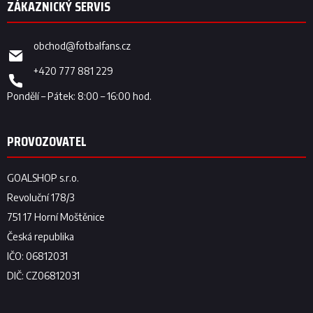
obchod
@
fotbalfans.cz
+420 777 881 229