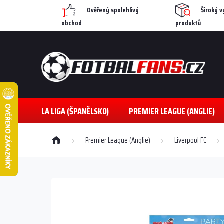
Přejít
Ověřený spolehlivý
Široký v
na
obchod
produktů
obsah
LA LIGA (ŠPANĚLSKO)
PREMIER LEAGUE (ANGLIE)
Domů
Premier League (Anglie)
Liverpool FC