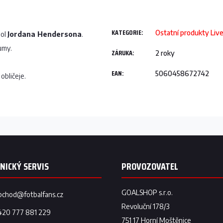
KATEGORIE
:
Ostatní produkty Liv
ool
Jordana Hendersona
.
gumy.
ZÁRUKA
:
2 roky
EAN
:
5060458672742
obličeje.
bchod
@
fotbalfans.cz
420 777 881 229