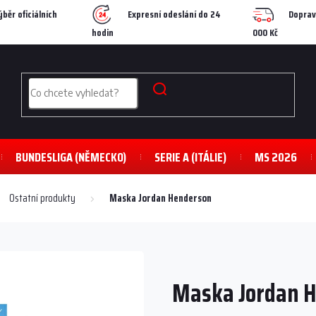
ýběr oficiálních
Expresní odeslání do 24
Doprav
hodin
000 Kč
BUNDESLIGA (NĚMECKO)
SERIE A (ITÁLIE)
MS 2026
Ostatní produkty
Maska Jordan Henderson
Maska Jordan 