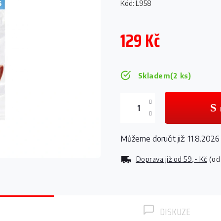
Kód:
L958
129 Kč
Měrná
cena:
Skladem
(2 ks)
Můžeme doručit již:
11.8.2026
Doprava již od
59,- Kč
(od
DISKUZE