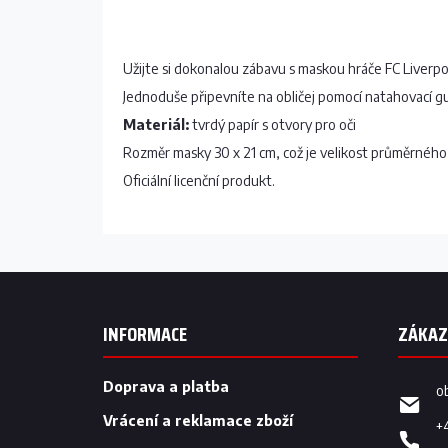
Užijte si dokonalou zábavu s maskou hráče FC Liverp
Jednoduše připevníte na obličej pomocí natahovací 
Materiál:
tvrdý papír s otvory pro oči
Rozměr masky 30 x 21 cm, což je velikost průměrného 
Oficiální licenční produkt.
Z
á
p
INFORMACE
a
t
í
Doprava a platba
o
Vrácení a reklamace zboží
+