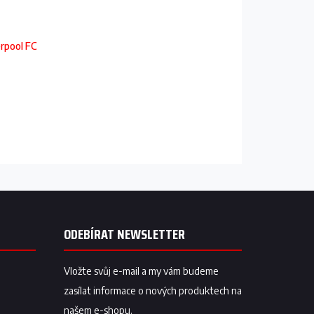
erpool FC
ODEBÍRAT NEWSLETTER
Vložte svůj e-mail a my vám budeme
zasílat informace o nových produktech na
našem e-shopu.