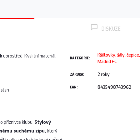
DISKUZE
Kšiltovky, šály, čepice
k
uprostřed. Kvalitní materiál.
KATEGORIE
:
Madrid FC
ZÁRUKA
:
2 roky
EAN
:
8435498743962
astan
o příznivce klubu.
Stylový
lnému suchému zipu
, který
vělá volba pro každodenní nošení