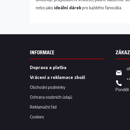
nebo jako
ideální dárek
pro každého fanouška.
Z
á
p
INFORMACE
a
t
í
Doprava a platba
o
Vrácení a reklamace zboží
+
Obchodní podmínky
Ochrana osobních údajů
Reklamační řád
Cookies