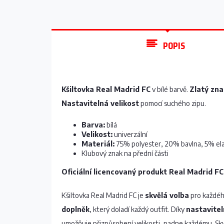
POPIS
Kšiltovka Real Madrid FC
v bílé barvě.
Zlatý zna
Nastavitelná velikost
pomocí suchého zipu.
Barva:
bílá
Velikost:
univerzální
Materiál:
75% polyester, 20% bavlna, 5% el
Klubový znak na přední části
Oficiální licencovaný produkt Real Madrid FC
Kšiltovka Real Madrid FC je
skvělá volba
pro každéh
doplněk
, který doladí každý outfit. Díky
nastavite
umožňuje přizpůsobení velikosti, padne každému. Sk