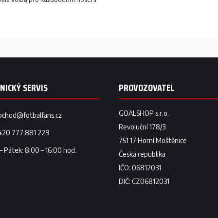
bchod
@
fotbalfans.cz
420 777 881 229