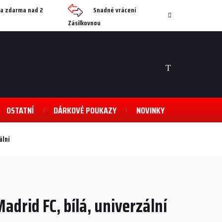
a zdarma nad 2
Snadné vrácení
Zásilkovnou
NÁKUPNÍ
KOŠÍK
OSTATNÍ
DÁRKOVÉ POUKAZY
NOVINKY
ální
adrid FC, bílá, univerzální