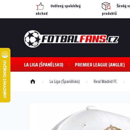
Přejít
Ověřený spolehlivý
Široký v
na
obchod
produktů
obsah
LA LIGA (ŠPANĚLSKO)
PREMIER LEAGUE (ANGLIE)
Domů
La Liga (Španělsko)
Real Madrid FC