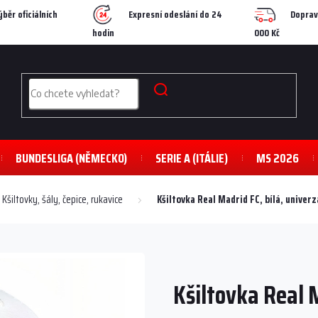
ýběr oficiálních
Expresní odeslání do 24
Doprav
hodin
000 Kč
BUNDESLIGA (NĚMECKO)
SERIE A (ITÁLIE)
MS 2026
Kšiltovky, šály, čepice, rukavice
Kšiltovka Real Madrid FC, bílá, univerz
Kšiltovka Real M