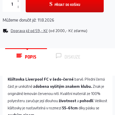
PŘIDAT DO KOŠÍKU
Můžeme doručit již:
11.8.2026
Doprava již od
59,- Kč
(od 2000,- Kč zdarma)
POPIS
DISKUZE
Kšiltovka Liverpool FC v šedo-černé
barvě. Přední černá
část je unikátně
zdobena vyšitým
znakem klubu.
Znak je
originálně lemován červenou nití. Kvalitní materiál ze 100%
polyesteru zaručuje její dlouhou
životnost
a
pohodlí
. Velikost
kšiltovky je nastavitelná v rozmezí
55-61cm
díky pásku se