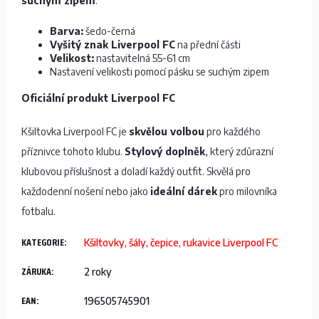
suchým zipem
.
Barva:
šedo-černá
Vyšitý znak Liverpool FC
na přední části
Velikost:
nastavitelná 55-61 cm
Nastavení velikosti pomocí pásku se suchým zipem
Oficiální produkt Liverpool FC
Kšiltovka Liverpool FC je
skvělou volbou
pro každého
příznivce tohoto klubu.
Stylový doplněk
, který zdůrazní
klubovou příslušnost a doladí každý outfit. Skvělá pro
každodenní nošení nebo jako
ideální dárek
pro milovníka
fotbalu.
KATEGORIE
:
Kšiltovky, šály, čepice, rukavice Liverpool FC
ZÁRUKA
:
2 roky
EAN
:
196505745901