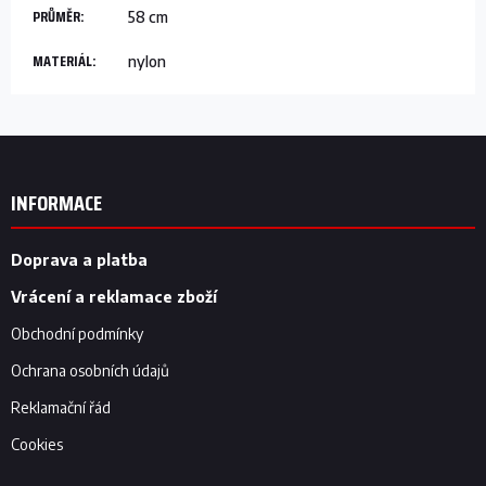
PRŮMĚR
:
58 cm
MATERIÁL
:
nylon
Z
á
p
INFORMACE
a
t
í
Doprava a platba
Vrácení a reklamace zboží
Obchodní podmínky
Ochrana osobních údajů
Reklamační řád
Cookies