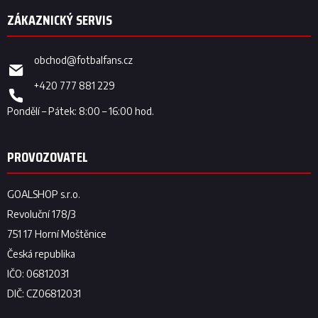
obchod
@
fotbalfans.cz
+420 777 881 229