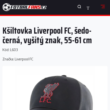
Přejít
NÁKUPNÍ
na
obsah
KOŠÍK
Kšiltovka Liverpool FC, šedo-
černá, vyšitý znak, 55-61 cm
Kód:
L603
Značka:
Liverpool FC