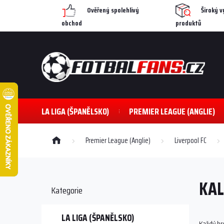
Přejít
Ověřený spolehlivý
Široký v
na
obchod
produktů
obsah
LA LIGA (ŠPANĚLSKO)
PREMIER LEAGUE (ANGLIE)
Domů
Premier League (Anglie)
Liverpool FC
P
o
KAL
s
Přeskočit
Kategorie
kategorie
t
r
a
LA LIGA (ŠPANĚLSKO)
Každý hrd