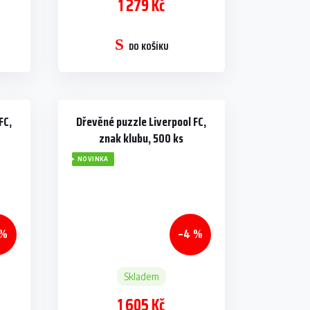
1 279 Kč
DO KOŠÍKU
FC,
Dřevěné puzzle Liverpool FC,
znak klubu, 500 ks
NOVINKA
 %
–4 %
Skladem
1 605 Kč