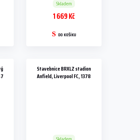
Skladem
1 669 Kč
DO KOŠÍKU
vý
Stavebnice BRXLZ stadion
47
Anfield, Liverpool FC, 1378
dílků
Skladem