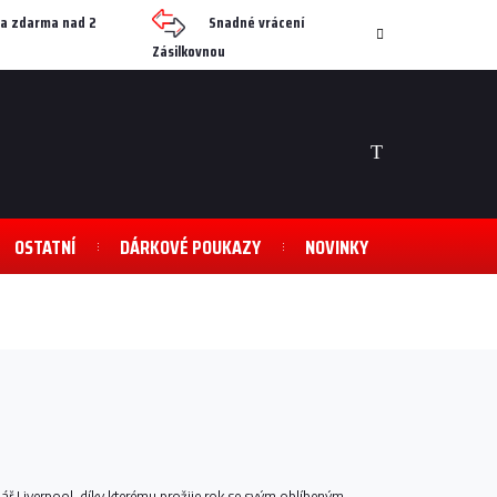
a zdarma nad 2
Snadné vrácení
Zásilkovnou
NÁKUPNÍ
KOŠÍK
OSTATNÍ
DÁRKOVÉ POUKAZY
NOVINKY
dář Liverpool, díky kterému prožije rok se svým oblíbeným