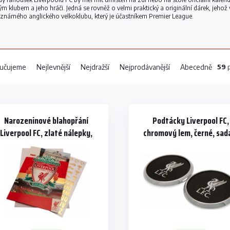
m klubem a jeho hráči. Jedná se rovněž o velmi praktický a originální dárek, jehož
 známého anglického velkoklubu, který je účastníkem Premier League.
59
p
učujeme
Nejlevnější
Nejdražší
Nejprodávanější
Abecedně
Narozeninové blahopřání
Podtácky Liverpool FC,
Liverpool FC, zlaté nálepky,
chromový lem, černé, sad
červeno-bílé
ks