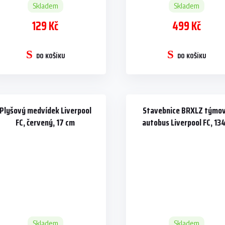
Skladem
Skladem
129 Kč
499 Kč
DO KOŠÍKU
DO KOŠÍKU
Plyšový medvídek Liverpool
Stavebnice BRXLZ týmo
FC, červený, 17 cm
autobus Liverpool FC, 13
dílků
Skladem
Skladem