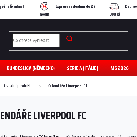
ýběr oficiálních
Expresní odeslání do 24
Doprav
hodin
000 Kč
BUNDESLIGA (NĚMECKO)
SERIE A (ITÁLIE)
MS 2026
Ostatní produkty
Kalendáře Liverpool FC
ENDÁŘE LIVERPOOL FC
ý fanoušek Liverpoolu FC by měl mít umístěn na zdi nebo na stole oficiální kalen