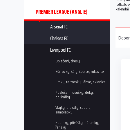
n
fotbalový
n
kalendář
PREMIER LEAGUE (ANGLIE)
í
p
Arsenal FC
a
Ř
n
a
Chelsea FC
Dopor
e
z
l
e
Liverpool FC
V
n
Oblečení, dresy
ý
í
p
p
Kšiltovky, šály, čepice, rukavice
i
r
s
o
Hrnky, termosky, láhve, sklenice
p
d
Povlečení, osušky, deky,
r
u
polštářky
o
k
d
t
Vlajky, plakáty, cedule,
samolepky
u
ů
k
Hodinky, přívěšky, náramky,
t
řetízky