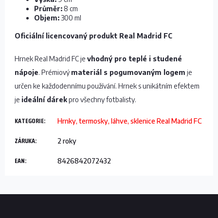
Průměr:
8 cm
Objem:
300 ml
Oficiální licencovaný produkt Real Madrid FC
Hrnek Real Madrid FC je
vhodný pro teplé i studené
nápoje
. Prémiový
materiál s pogumovaným logem
je
určen ke každodennímu používání. Hrnek s unikátním efektem
je
ideální dárek
pro všechny fotbalisty.
KATEGORIE
:
Hrnky, termosky, láhve, sklenice Real Madrid FC
ZÁRUKA
:
2 roky
EAN
:
8426842072432
Z
á