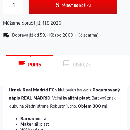
PŘIDAT DO KOŠÍKU
Můžeme doručit již:
11.8.2026
Doprava již od
59,- Kč
(od 2000,- Kč zdarma)
POPIS
DISKUZE
Hrnek Real Madrid FC
v klubových barvách.
Pogumovaný
nápis REAL MADRID
. Velmi
kvalitní plast
. Barevný znak
klubu na přední straně. Robustní ucho.
Objem 300 ml
.
Barva:
modrá
Materiál:
plast
Výška:
9 cm