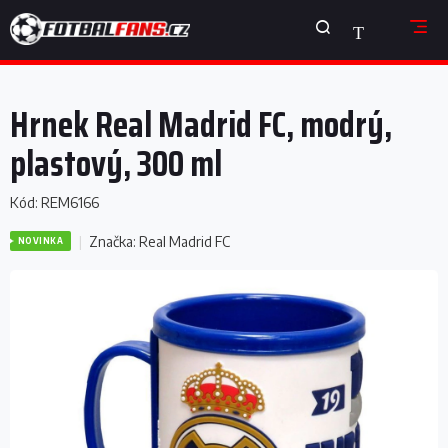
Přejít
NÁKUPNÍ
na
obsah
KOŠÍK
Hrnek Real Madrid FC, modrý,
plastový, 300 ml
Kód:
REM6166
Značka:
Real Madrid FC
NOVINKA