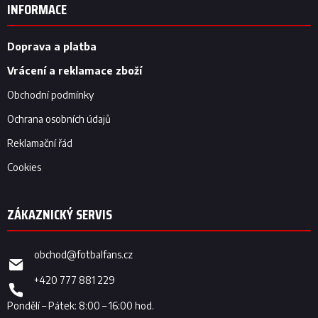
p
INFORMACE
a
t
í
Doprava a platba
Vrácení a reklamace zboží
Obchodní podmínky
Ochrana osobních údajů
Reklamační řád
Cookies
obchod
@
fotbalfans.cz
+420 777 881 229