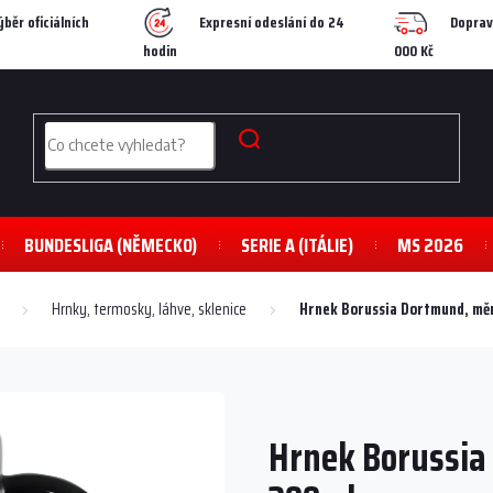
ýběr oficiálních
Expresní odeslání do 24
Doprav
hodin
000 Kč
BUNDESLIGA (NĚMECKO)
SERIE A (ITÁLIE)
MS 2026
Hrnky, termosky, láhve, sklenice
Hrnek Borussia Dortmund, měn
Hrnek Borussia