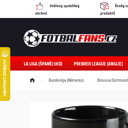
Přejít
Ověřený spolehlivý
Široký v
na
obchod
produktů
obsah
LA LIGA (ŠPANĚLSKO)
PREMIER LEAGUE (ANGLIE)
Domů
Bundesliga (Německo)
Borussia Dortmund