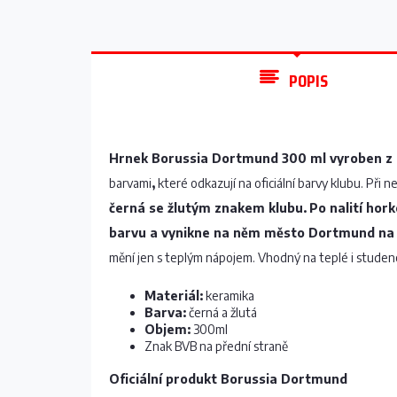
POPIS
Hrnek Borussia Dortmund 300 ml vyroben z 
barvami
,
které odkazují na oficiální barvy klubu. Při 
černá se žlutým znakem klubu.
Po nalití hor
barvu a vynikne na něm město Dortmund na
mění jen s teplým nápojem. Vhodný na teplé i studen
Materiál:
keramika
Barva:
černá a žlutá
Objem:
300ml
Znak BVB na přední straně
Oficiální produkt Borussia Dortmund