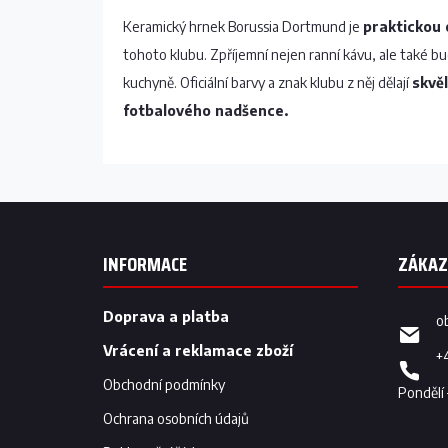
Keramický hrnek Borussia Dortmund je
praktickou
tohoto klubu. Zpříjemní nejen ranní kávu, ale také b
kuchyně. Oficiální barvy a znak klubu z něj dělají
skvě
fotbalového nadšence.
Z
á
p
INFORMACE
a
t
í
Doprava a platba
o
Vrácení a reklamace zboží
+
Obchodní podmínky
Ochrana osobních údajů