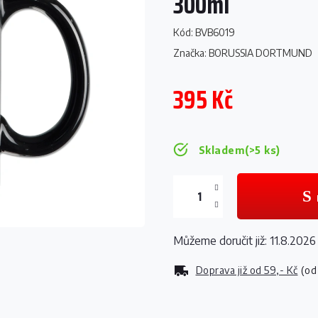
300ml
Kód:
BVB6019
Značka:
BORUSSIA DORTMUND
395 Kč
Měrná
cena:
Skladem
(>5 ks)
Můžeme doručit již:
11.8.2026
Doprava již od
59,- Kč
(od