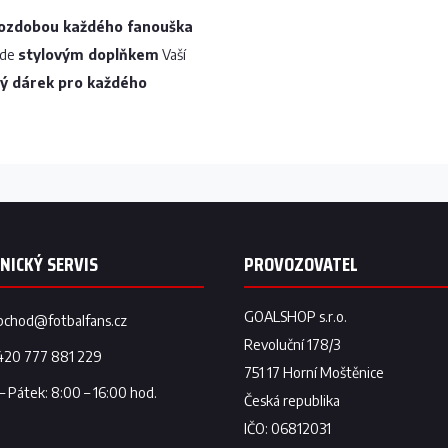
 ozdobou každého fanouška
ude
stylovým doplňkem
Vaší
lý dárek pro každého
bchod
@
fotbalfans.cz
420 777 881 229