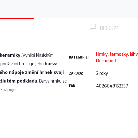
DISKUZE
Hrnky, termosky, láhv
keramiky.
Vyniká klasickými
KATEGORIE
:
Dortmund
nepoužívání hrnku je jeho
barva
kého nápoje
změní hrnek svoji
ZÁRUKA
:
2 roky
 žlutém podkladu
. Barva hrnku se
EAN
:
4026649152357
é nápoje.