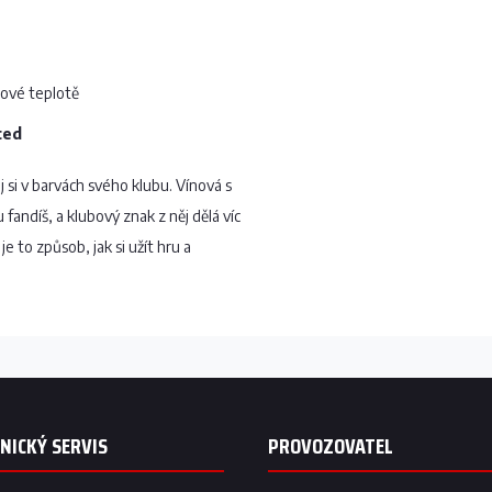
jové teplotě
ted
 si v barvách svého klubu. Vínová s
andíš, a klubový znak z něj dělá víc
e to způsob, jak si užít hru a