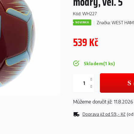
modrý, vel. 5
Kód:
WH227
Značka:
WEST HAM 
NOVINKA
539 Kč
Měrná
cena:
Skladem
(1 ks)
Můžeme doručit již:
11.8.2026
Doprava již od
59,- Kč
(od