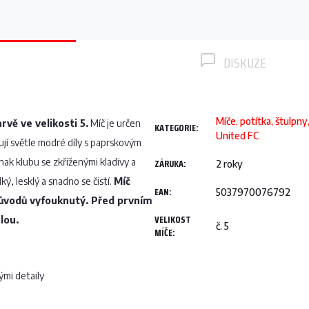
DISKUZE
Míče, potítka, štulpn
vě ve velikosti 5.
Míč je určen
KATEGORIE
:
United FC
jí světle modré díly s paprskovým
ak klubu se zkříženými kladivy a
ZÁRUKA
:
2 roky
ký, lesklý a snadno se čistí.
Míč
EAN
:
5037970076792
ůvodů vyfouknutý. Před prvním
VELIKOST
lou.
č. 5
MÍČE
:
ými detaily