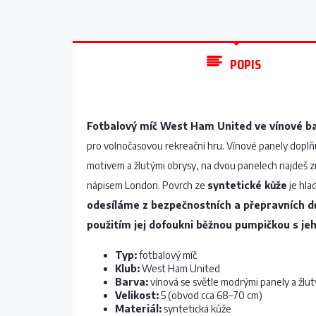
POPIS
Fotbalový míč West Ham United ve vínové bar
pro volnočasovou rekreační hru. Vínové panely doplňu
motivem a žlutými obrysy, na dvou panelech najdeš zn
nápisem London. Povrch ze
syntetické kůže
je hlad
odesíláme z bezpečnostních a přepravních d
použitím jej dofoukni běžnou pumpičkou s jeh
Typ:
fotbalový míč
Klub:
West Ham United
Barva:
vínová se světle modrými panely a žlut
Velikost:
5 (obvod cca 68–70 cm)
Materiál:
syntetická kůže