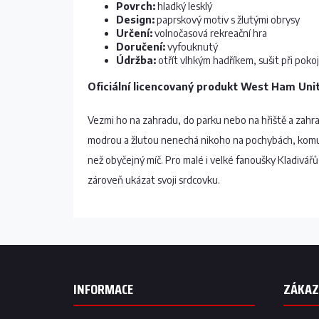
Povrch:
hladký lesklý
Design:
paprskový motiv s žlutými obrysy
Určení:
volnočasová rekreační hra
Doručení:
vyfouknutý
Údržba:
otřít vlhkým hadříkem, sušit při poko
Oficiální licencovaný produkt West Ham Uni
Vezmi ho na zahradu, do parku nebo na hřiště a zahraj
modrou a žlutou nenechá nikoho na pochybách, komu f
než obyčejný míč. Pro malé i velké fanoušky Kladivářů j
zároveň ukázat svoji srdcovku.
Z
á
p
INFORMACE
a
t