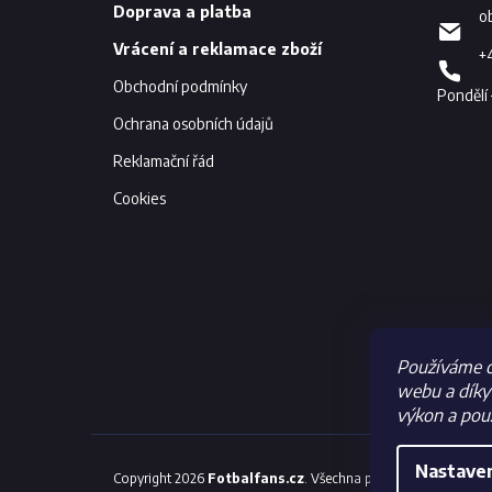
í
Doprava a platba
o
Vrácení a reklamace zboží
+
Obchodní podmínky
Ochrana osobních údajů
Reklamační řád
Cookies
Používáme c
webu a díky 
výkon a použ
Nastave
Copyright 2026
Fotbalfans.cz
. Všechna práva vyhrazena.