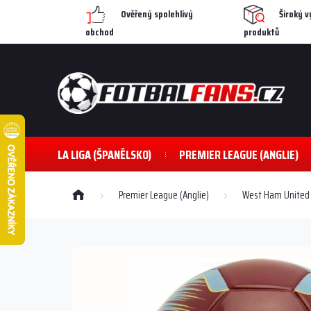
Přejít
Ověřený spolehlivý
Široký v
na
obchod
produktů
obsah
LA LIGA (ŠPANĚLSKO)
PREMIER LEAGUE (ANGLIE)
Domů
Premier League (Anglie)
West Ham United