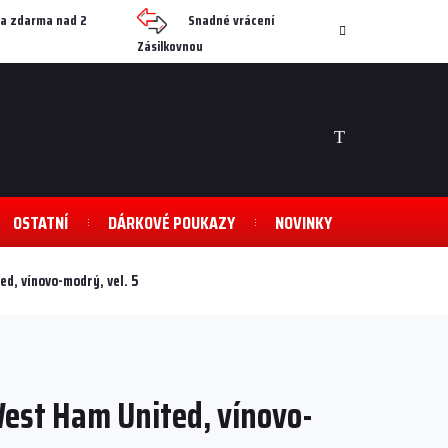
a zdarma nad 2
Snadné vrácení
Zásilkovnou
NÁKUPNÍ
KOŠÍK
OSTATNÍ
DÁRKOVÉ POUKAZY
NOVINKY
ed, vínovo-modrý, vel. 5
West Ham United, vínovo-