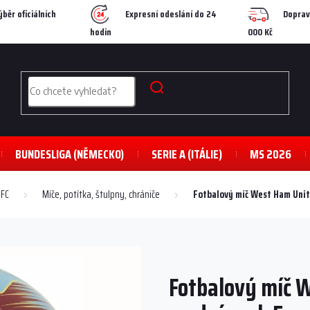
ýběr oficiálních
Expresní odeslání do 24
Doprav
hodin
000 Kč
BUNDESLIGA (NĚMECKO)
SERIE A (ITÁLIE)
MS 2026
 FC
Míče, potítka, štulpny, chrániče
Fotbalový míč West Ham Unit
Fotbalový míč 