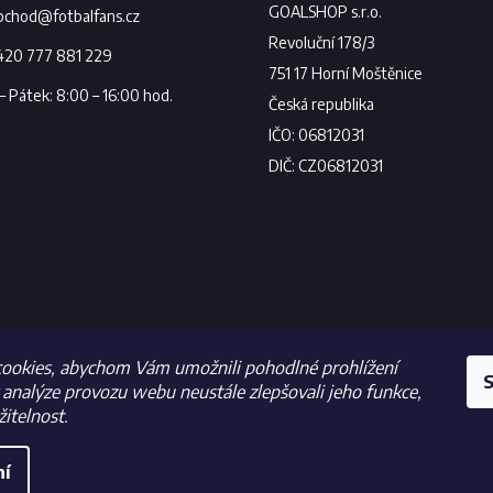
bchod
@
fotbalfans.cz
420 777 881 229
ookies, abychom Vám umožnili pohodlné prohlížení
S
analýze provozu webu neustále zlepšovali jeho funkce,
itelnost.
ní