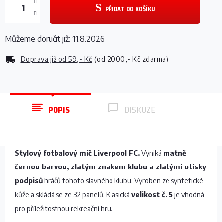
PŘIDAT DO KOŠÍKU
Můžeme doručit již:
11.8.2026
Doprava již od
59,- Kč
(od 2000,- Kč zdarma)
POPIS
DISKUZE
Stylový fotbalový míč
Liverpool FC.
Vyniká
matně
černou barvou, zlatým znakem klubu a zlatými otisky
podpisů
hráčů tohoto slavného klubu. Vyroben ze syntetické
kůže a skládá se ze 32 panelů. Klasická
velikost č. 5
je vhodná
pro příležitostnou rekreační hru.