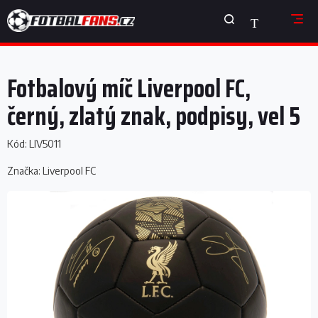
Přejít
NÁKUPNÍ
na
obsah
KOŠÍK
Fotbalový míč Liverpool FC,
černý, zlatý znak, podpisy, vel 5
Kód:
LIV5011
Značka:
Liverpool FC