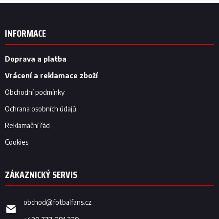
Z
á
p
INFORMACE
a
t
í
Doprava a platba
Vrácení a reklamace zboží
Obchodní podmínky
Ochrana osobních údajů
Reklamační řád
Cookies
obchod
@
fotbalfans.cz