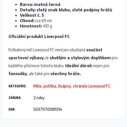
Barva:
matná černá
Detaily:
zlatý znak klubu, zlaté podpisy hráčů
Velikost č. 5
Obvod:
cca 69 cm
Hmotnost:
410 g
Oficiální produkt Liverpool FC
Fotbalový míč Liverpool FC není jen obyčejná
součást
sportovní výbavy.
Je
skvělým a stylovým doplňkem
pro
každého příznivce tohoto klubu.
Ideální dárek
nejen pro
fanoušky
, ale také pro
všechny hráče.
KATEGORIE
:
Míče, potítka, štulpny, chrániče Liverpool FC
ZÁRUKA
:
2 roky
EAN
:
5037970081314