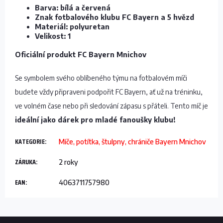
Barva: bílá a červená
Znak fotbalového klubu FC Bayern a 5 hvězd
Materiál: polyuretan
Velikost: 1
Oficiální produkt FC Bayern Mnichov
Se symbolem svého oblíbeného týmu na fotbalovém míči
budete vždy připraveni podpořit FC Bayern, ať už na tréninku,
ve volném čase nebo při sledování zápasu s přáteli. Tento míč je
ideální jako dárek pro mladé fanoušky klubu!
KATEGORIE
:
Míče, potítka, štulpny, chrániče Bayern Mnichov
ZÁRUKA
:
2 roky
EAN
:
4063711757980
Z