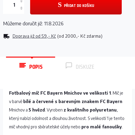
PŘIDAT DO KOŠÍKU
Můžeme doručit již:
11.8.2026
Doprava již od
59,- Kč
(od 2000,- Kč zdarma)
POPIS
DISKUZE
Fotbalový míč FC Bayern Mnichov ve velikosti 1
. Míč je
v barvě
bílé a červené s barevným znakem FC Bayern
Mnichov a
5 hvězd
. Vyroben
z kvalitního polyuretanu
,
který nabízí odolnost a dlouhou životnost. S velikostí 1 je tento
míč vhodný pro sběratelské účely nebo
pro malé fanoušky
.