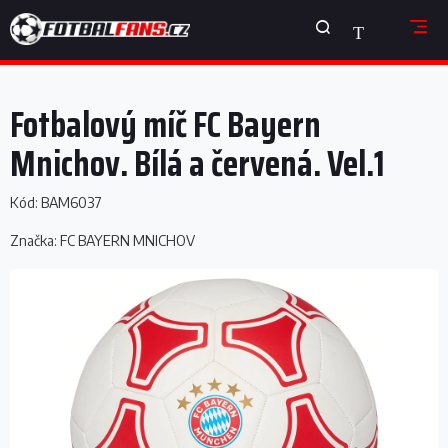
Přejít
NÁKUPNÍ
na
obsah
KOŠÍK
Fotbalový míč FC Bayern
Mnichov. Bílá a červená. Vel.1
Kód:
BAM6037
Značka:
FC BAYERN MNICHOV