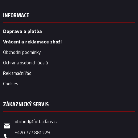
á
p
INFORMACE
a
t
í
Doprava a platba
Vrácení a reklamace zboží
Obchodní podmínky
Ochrana osobních údajů
Reklamační řád
Cookies
obchod
@
fotbalfans.cz
+420 777 881 229