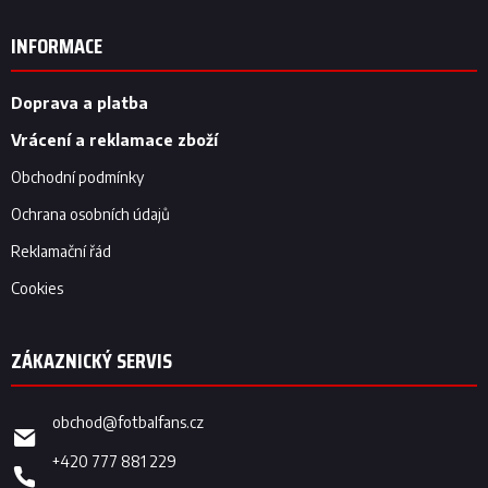
á
p
INFORMACE
a
t
í
Doprava a platba
Vrácení a reklamace zboží
Obchodní podmínky
Ochrana osobních údajů
Reklamační řád
Cookies
obchod
@
fotbalfans.cz
+420 777 881 229