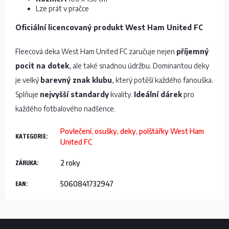
Lze prát v pračce
Oficiální licencovaný produkt West Ham United FC
Fleecová deka West Ham United FC zaručuje nejen
příjemný
pocit na dotek
, ale také snadnou údržbu. Dominantou deky
je velký
barevný znak klubu
, který potěší každého fanouška.
Splňuje
nejvyšší standardy
kvality.
Ideální dárek
pro
každého fotbalového nadšence.
Povlečení, osušky, deky, polštářky West Ham
KATEGORIE
:
United FC
ZÁRUKA
:
2 roky
EAN
:
5060841732947
Z