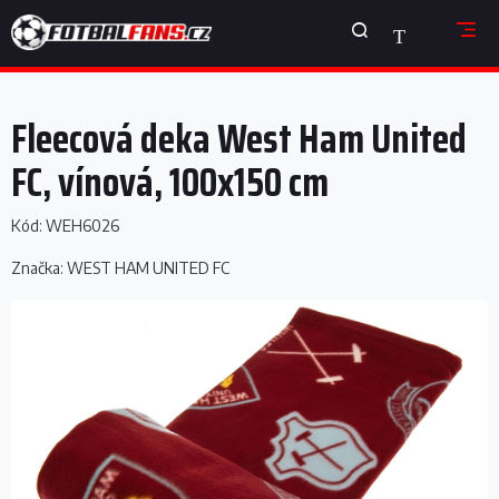
Přejít
NÁKUPNÍ
na
obsah
KOŠÍK
Fleecová deka West Ham United
FC, vínová, 100x150 cm
Kód:
WEH6026
Značka:
WEST HAM UNITED FC