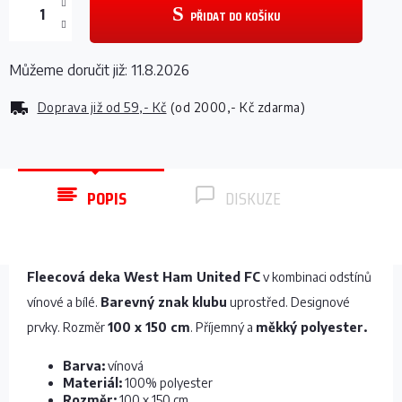
PŘIDAT DO KOŠÍKU
Můžeme doručit již:
11.8.2026
Doprava již od
59,- Kč
(od 2000,- Kč zdarma)
POPIS
DISKUZE
Fleecová deka West Ham United FC
v kombinaci odstínů
vínové a bílé.
Barevný znak klubu
uprostřed. Designové
prvky. Rozměr
100 x 150 cm
. Příjemný a
měkký polyester.
Barva:
vínová
Materiál:
100% polyester
Rozměr:
100 x 150 cm