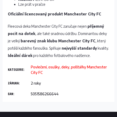
Lze prát v pračce
Oficiální licencovaný produkt Manchester City FC
Fleecová deka Manchester City FC zaručuje nejen
příjemný
pocit na dotek
, ale také snadnou údržbu. Dominantou deky
je velký
barevný znak klubu Manchester City FC
, který
potěší každého fanouška. Splňuje
nejvyšší standardy
kvality.
Ideální dárek
pro každého fotbalového nadšence.
Povlečení, osušky, deky, polštářky Manchester
KATEGORIE
:
City FC
ZÁRUKA
:
2 roky
EAN
:
5051586266644
Z