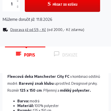
PŘIDAT DO KOŠÍKU
Můžeme doručit již:
11.8.2026
Doprava již od
59,- Kč
(od 2000,- Kč zdarma)
POPIS
DISKUZE
Fleecová deka Manchester City FC
v kombinaci odstínů
modré.
Barevný znak klubu
uprostřed. Designové prvky.
Rozměr
125 x 150 cm
. Příjemný a
měkký polyester.
Barva:
modrá
Materiál:
100% polyester
Rozměr:
125 x 150 cm