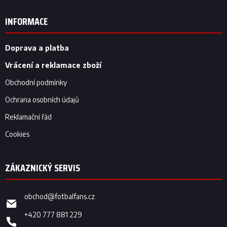
á
p
INFORMACE
a
t
í
Doprava a platba
Vrácení a reklamace zboží
Obchodní podmínky
Ochrana osobních údajů
Reklamační řád
Cookies
obchod
@
fotbalfans.cz
+420 777 881 229