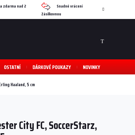
a zdarma nad 2
Snadné vrácení
Zásilkovnou
NÁKUPNÍ
KOŠÍK
OSTATNÍ
DÁRKOVÉ POUKAZY
NOVINKY
Erling Haaland, 5 cm
ter City FC, SoccerStarz,