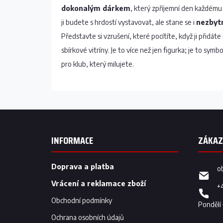
dokonalým dárkem
, který zpříjemní den každém
ji budete s hrdostí vystavovat, ale stane se i
nezbytn
Představte si vzrušení, které pocítíte, když ji přidáte
sbírkové vitríny. Je to více než jen figurka; je to symbo
pro klub, který milujete.
Z
á
p
INFORMACE
a
t
í
Doprava a platba
o
Vrácení a reklamace zboží
+
Obchodní podmínky
Ochrana osobních údajů