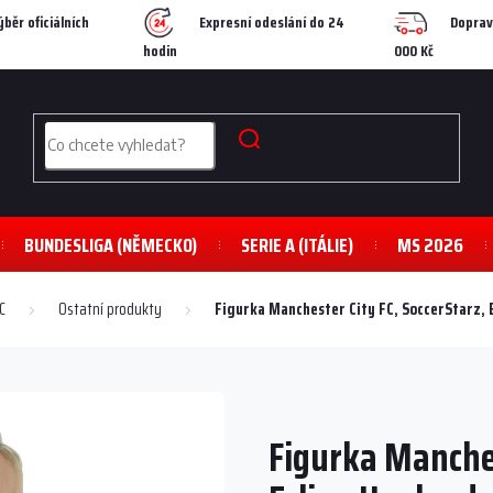
ýběr oficiálních
Expresní odeslání do 24
Doprav
hodin
000 Kč
BUNDESLIGA (NĚMECKO)
SERIE A (ITÁLIE)
MS 2026
C
Ostatní produkty
Figurka Manchester City FC, SoccerStarz, 
Figurka Manches