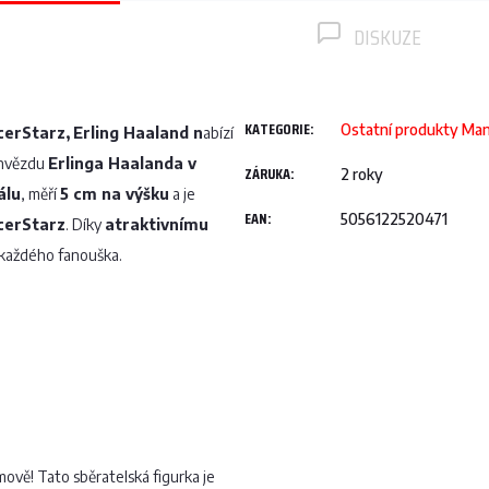
DISKUZE
KATEGORIE
:
Ostatní produkty Man
cerStarz,
Erling Haaland n
abízí
 hvězdu
Erlinga Haalanda v
ZÁRUKA
:
2 roky
álu
, měří
5 cm na výšku
a je
EAN
:
5056122520471
cerStarz
. Díky
atraktivnímu
 každého fanouška.
mově! Tato sběratelská figurka je