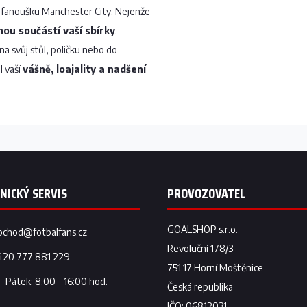
u fanoušku Manchester City. Nejenže
ou součástí vaší sbírky
.
 na svůj stůl, poličku nebo do
l vaší
vášně, loajality a nadšení
bchod
@
fotbalfans.cz
420 777 881 229