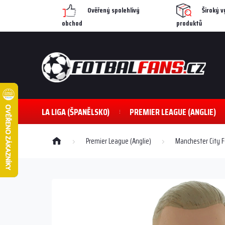
Přejít
Ověřený spolehlivý
Široký v
na
obchod
produktů
obsah
LA LIGA (ŠPANĚLSKO)
PREMIER LEAGUE (ANGLIE)
Domů
Premier League (Anglie)
Manchester City F