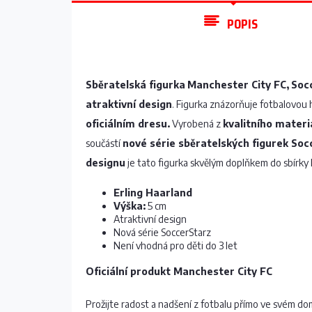
POPIS
Sběratelská figurka
Manchester City FC,
Soc
atraktivní design
. Figurka znázorňuje fotbalovou
oficiálním dresu
.
Vyrobená z
kvalitního materi
součástí
nové série sběratelských figurek Soc
designu
je tato figurka skvělým doplňkem do sbírky
Erling Haarland
Výška:
5 cm
Atraktivní design
Nová série SoccerStarz
Není vhodná pro děti do 3 let
Oficiální produkt Manchester City FC
Prožijte radost a nadšení z fotbalu přímo ve svém do