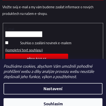
Vložte svůj e-mail a my vám budeme zasílat informace o nových
produktech na našem e-shopu.
E-mail
Souhlas o zasílání novinek e-mailem
(kompletní text souhlasu)
PŘIHLÁSIT SE
Používáme cookies, abychom Vám umožnili pohodlné
prohlížení webu a díky analýze provozu webu neustále
zlepšovali jeho funkce, výkon a použitelnost.
Nastavení
Vytvořil Shoptet
Souhlasím
Copyright 2026
Fotbalfans.cz
. Všechna práva vyhrazena.