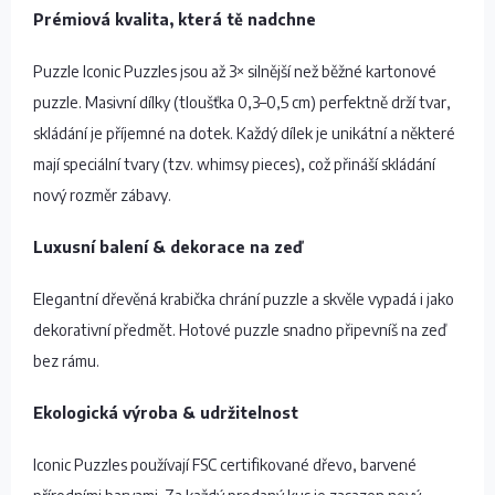
Prémiová kvalita, která tě nadchne
Puzzle Iconic Puzzles jsou až 3× silnější než běžné kartonové
puzzle. Masivní dílky (tloušťka 0,3–0,5 cm) perfektně drží tvar,
skládání je příjemné na dotek. Každý dílek je unikátní a některé
mají speciální tvary (tzv. whimsy pieces), což přináší skládání
nový rozměr zábavy.
Luxusní balení & dekorace na zeď
Elegantní dřevěná krabička chrání puzzle a skvěle vypadá i jako
dekorativní předmět. Hotové puzzle snadno připevníš na zeď
bez rámu.
Ekologická výroba & udržitelnost
Iconic Puzzles používají FSC certifikované dřevo, barvené