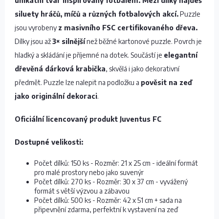
unikátní tvar inspirovaný fotbalem. Mezi dílky najdeš
siluety hráčů, míčů a různých fotbalových akcí.
Puzzle
jsou vyrobeny
z masivního FSC certifikovaného dřeva.
Dílky jsou až
3× silnější
než běžné kartonové puzzle. Povrch je
hladký a skládání je příjemné na dotek. Součástí je
elegantní
dřevěná dárková krabička
, skvělá i jako dekorativní
předmět. Puzzle lze nalepit na podložku a
pověsit na zeď
jako originální dekoraci
.
Oficiální licencovaný produkt Juventus FC
Dostupné velikosti:
Počet dílků: 150 ks - Rozměr: 21 x 25 cm - ideální formát
pro malé prostory nebo jako suvenýr
Počet dílků: 270 ks - Rozměr: 30 x 37 cm - vyvážený
formát s větší výzvou a zábavou
Počet dílků: 500 ks - Rozměr: 42 x 51 cm + sada na
připevnění zdarma, perfektní k vystavení na zeď