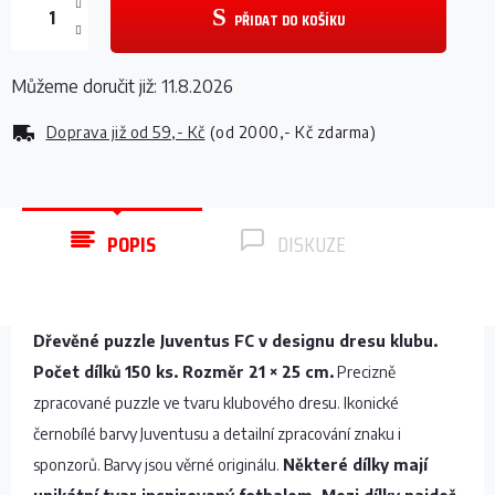
PŘIDAT DO KOŠÍKU
Můžeme doručit již:
11.8.2026
Doprava již od
59,- Kč
(od 2000,- Kč zdarma)
POPIS
DISKUZE
Dřevěné puzzle Juventus FC v designu dresu klubu.
Počet dílků 150 ks. Rozměr 21 × 25 cm.
Precizně
zpracované puzzle ve tvaru klubového dresu. Ikonické
černobílé barvy Juventusu a detailní zpracování znaku i
sponzorů. Barvy jsou věrné originálu.
Některé dílky mají