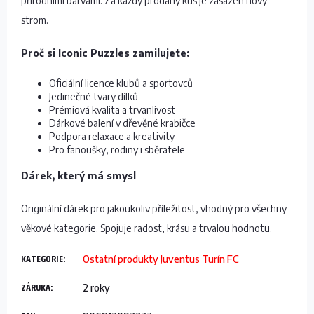
přírodními barvami. Za každý prodaný kus je zasazen nový
strom.
Proč si Iconic Puzzles zamilujete:
Oficiální licence klubů a sportovců
Jedinečné tvary dílků
Prémiová kvalita a trvanlivost
Dárkové balení v dřevěné krabičce
Podpora relaxace a kreativity
Pro fanoušky, rodiny i sběratele
Dárek, který má smysl
Originální dárek pro jakoukoliv příležitost, vhodný pro všechny
věkové kategorie. Spojuje radost, krásu a trvalou hodnotu.
KATEGORIE
:
Ostatní produkty Juventus Turín FC
ZÁRUKA
:
2 roky