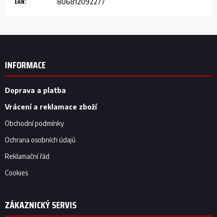
EAN
:
806812092277
Z
á
p
INFORMACE
a
t
í
Doprava a platba
Vrácení a reklamace zboží
Obchodní podmínky
Ochrana osobních údajů
Reklamační řád
Cookies