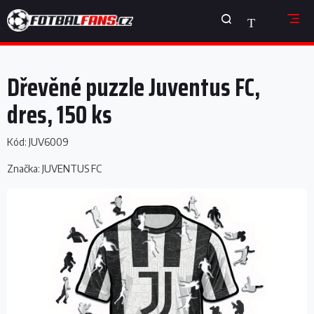
Přejít
NÁKUPNÍ
na
obsah
KOŠÍK
Dřevěné puzzle Juventus FC,
dres, 150 ks
Kód:
JUV6009
Značka:
JUVENTUS FC