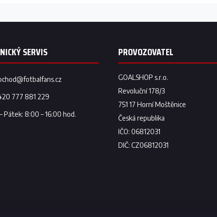
bchod
@
fotbalfans.cz
420 777 881 229