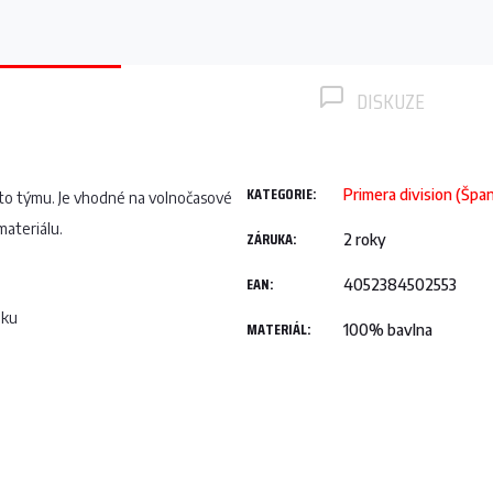
DISKUZE
KATEGORIE
:
Primera division (Špa
to týmu. Je vhodné na volnočasové
materiálu.
ZÁRUKA
:
2 roky
EAN
:
4052384502553
oku
MATERIÁL
:
100% bavlna