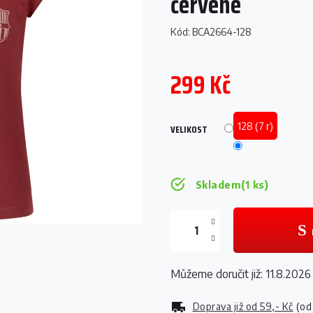
červené
Kód:
BCA2664-128
299 Kč
Měrná
cena:
128 (7 r)
VELIKOST
Skladem
(1 ks)
Můžeme doručit již:
11.8.2026
Doprava již od
59,- Kč
(od