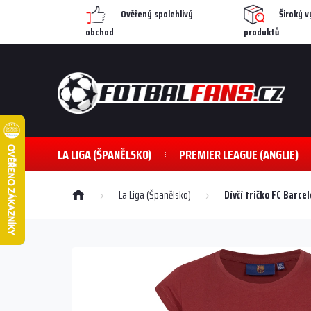
Přejít
Ověřený spolehlivý
Široký v
na
obchod
produktů
obsah
LA LIGA (ŠPANĚLSKO)
PREMIER LEAGUE (ANGLIE)
Domů
La Liga (Španělsko)
Dívčí tričko FC Barce