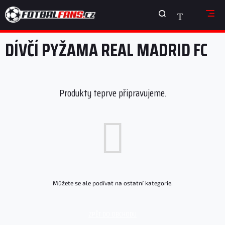
Přejít
NÁKUPNÍ
na
obsah
KOŠÍK
DÍVČÍ PYŽAMA REAL MADRID FC
Produkty teprve připravujeme.
Můžete se ale podívat na ostatní kategorie.
ZPĚT DO OBCHODU