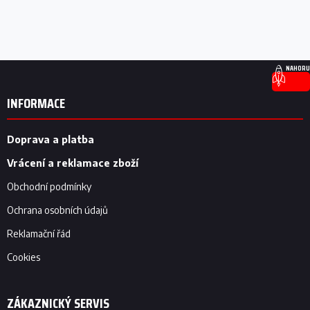
Z
NAHORU
á
p
INFORMACE
a
t
í
Doprava a platba
Vrácení a reklamace zboží
Obchodní podmínky
Ochrana osobních údajů
Reklamační řád
Cookies